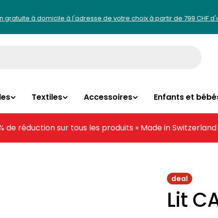
on gratuite à domicile à l'adresse de votre choix à partir de 799 CHF d
les
Textiles
Accessoires
Enfants et bébé
% de réduction sur tous les produits « Made in Switzerland
deal
Lit C