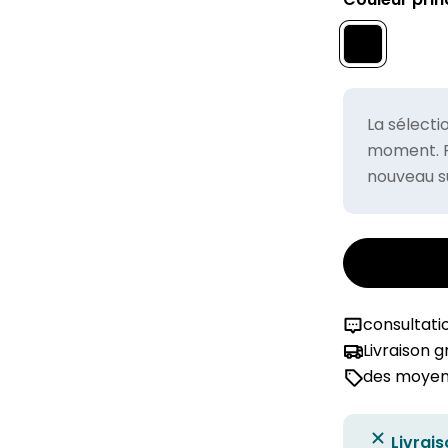
La sélecti
moment. Po
nouveau su
consultati
Livraison 
des moyens
Livrais