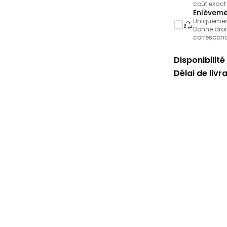
coût exact
Enlèveme
Uniquement 
Donne droit
correspond
Disponibilité 
Délai de livr