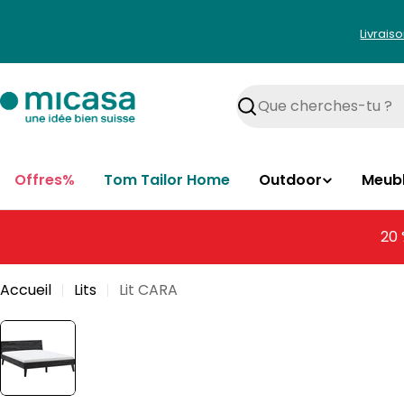
Aller
au
Livrais
contenu
Rechercher
Offres%
Tom Tailor Home
Outdoor
Meub
20 
Accueil
Lits
Lit CARA