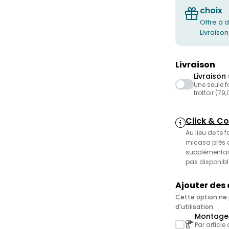
choix
Offre à d
Livraison
Livraison
Livraison 
Une seule f
trottoir (79
Click & Co
Au lieu de te 
micasa près de
supplémentair
pas disponibl
Ajouter des
Cette option ne p
d'utilisation.
Montage 
Par article