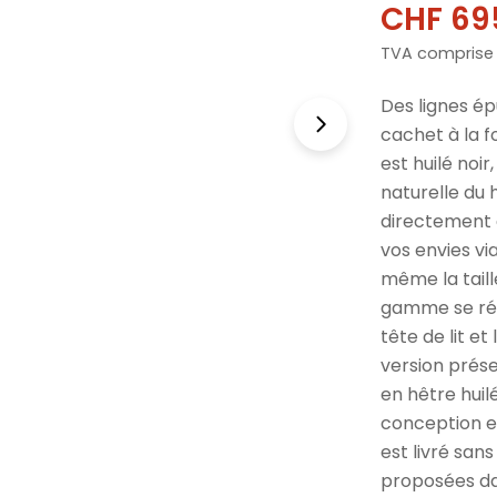
CHF 69
Prix
Prix
TVA comprise
de
norma
vente
Des lignes ép
cachet à la f
est huilé noi
naturelle du
directement d
vos envies via
même la taill
gamme se rév
tête de lit et
version présen
en hêtre huil
conception en
est livré san
proposées d