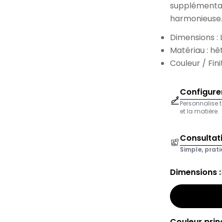
supplémenta
harmonieuse
Dimensions :
Matériau : hê
Couleur / Fini
Configurer
Personnalise t
et la matière.
Consultat
Simple, prati
Dimensions :
Couleur princ