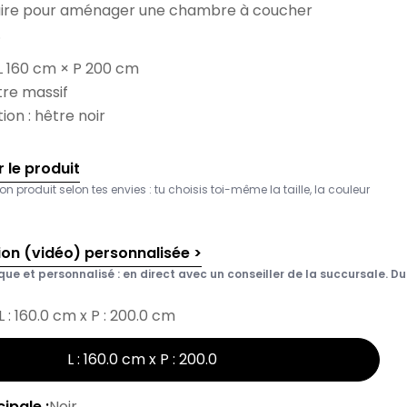
ire pour aménager une chambre à coucher
.
 L 160 cm × P 200 cm
tre massif
tion : hêtre noir
 le produit
on produit selon tes envies : tu choisis toi-même la taille, la couleur
ion (vidéo) personnalisée >
que et personnalisé : en direct avec un conseiller de la succursale. Du 
L : 160.0 cm x P : 200.0 cm
L : 160.0 cm x P : 200.0
ipale :
Noir