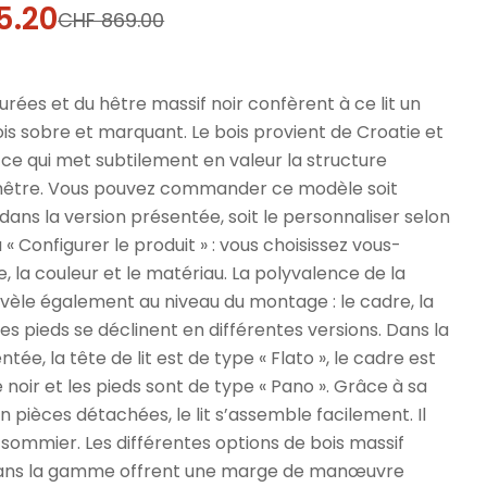
5.20
CHF 869.00
l
urées et du hêtre massif noir confèrent à ce lit un
ois sobre et marquant. Le bois provient de Croatie et
r, ce qui met subtilement en valeur la structure
 hêtre. Vous pouvez commander ce modèle soit
ans la version présentée, soit le personnaliser selon
 « Configurer le produit » : vous choisissez vous-
e, la couleur et le matériau. La polyvalence de la
èle également au niveau du montage : le cadre, la
 les pieds se déclinent en différentes versions. Dans la
tée, la tête de lit est de type « Flato », le cadre est
é noir et les pieds sont de type « Pano ». Grâce à sa
 pièces détachées, le lit s’assemble facilement. Il
s sommier. Les différentes options de bois massif
ans la gamme offrent une marge de manœuvre