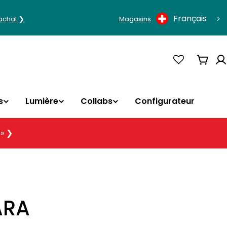
Langue
Français
'achat ❯
Magasins
Panie
s
Lumière
Collabs
Configurateur
 » ❯
ARA