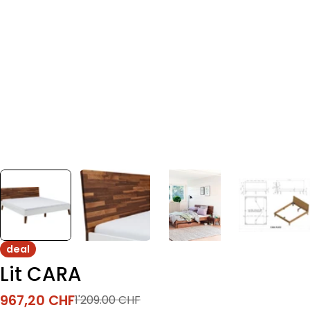
deal
Lit CARA
967,20 CHF
1'209.00 CHF
Prix
Prix