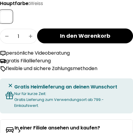
Hauptfarbe:
Weiss
Menge
In den Warenkorb
Menge für WOLLANA Duvet medium warm verr
Menge für WOLLANA Duvet medium w
persönliche Videoberatung
gratis Filiallieferung
flexible und sichere Zahlungsmethoden
Gratis Heimlieferung an deinen Wunschort
Nur für kurze Zeit:
Gratis Lieferung zum Verwendungsort ab 799.-
Einkaufswert.
In einer Filiale ansehen und kaufen?