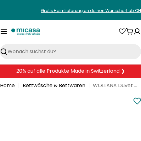
Zum
Gratis Heimlieferung an deinen Wunschort ab CH
Inhalt
springen
War
Suchen
20% auf alle Produkte Made in Switzerland ❯
Home
Bettwäsche & Bettwaren
WOLLANA Duvet medium warm