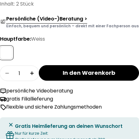
Inhalt: 2 Stück
Persönliche (Video-)Beratung >
Einfach, bequem und persönlich – direkt mit einer Fachperson aus d
Hauptfarbe:
Weiss
Menge
In den Warenkorb
Menge für WEISS ANDRAX Endstück Vorhangst
Menge für WEISS ANDRAX Endstück V
persönliche Videoberatung
gratis Filiallieferung
flexible und sichere Zahlungsmethoden
Gratis Heimlieferung an deinen Wunschort
Nur für kurze Zeit: