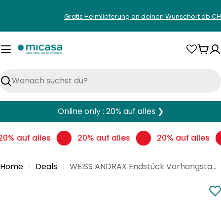
Zum
Gratis Heimlieferung an deinen Wunschort ab CH
Inhalt
springen
War
Suchen
Online only : 20% auf alles ❯
20% auf alles
20% auf alles
20% auf alles
Home
Deals
WEISS ANDRAX Endstück Vorhangstange