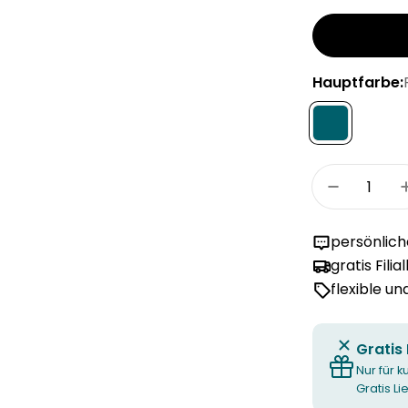
Hauptfarbe:
Menge
Menge fü
persönlic
gratis Filia
flexible u
Gratis
Nur für k
Gratis L