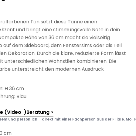
trolfarbenen Ton setzt diese Tanne einen
Akzent und bringt eine stimmungsvolle Note in dein
 kompakte Höhe von 36 cm macht sie vielseitig
b auf dem Sideboard, dem Fenstersims oder als Teil
len Dekoration. Durch die klare, reduzierte Form lässt
mit unterschiedlichen Wohnstilen kombinieren. Die
arbe unterstreicht den modernen Ausdruck
: H 36 cm
hrung: Blau
he (Video-)Beratung >
em und persönlich – direkt mit einer Fachperson aus der Filiale. Mo–F
.0 cm