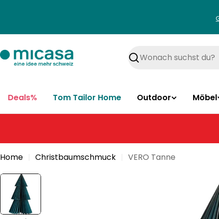
Zum
Inhalt
springen
Suchen
Deals%
Tom Tailor Home
Outdoor
Möbel
Home
Christbaumschmuck
VERO Tanne