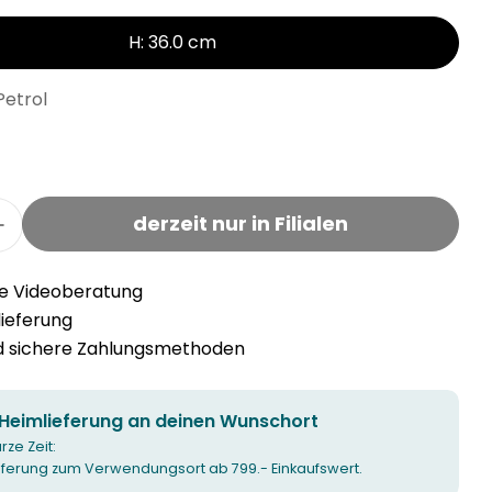
H: 36.0 cm
Petrol
derzeit nur in Filialen
r VERO Tanne verringern
Menge für VERO Tanne erhöhen
he Videoberatung
llieferung
nd sichere Zahlungsmethoden
 Heimlieferung an deinen Wunschort
urze Zeit:
ieferung zum Verwendungsort ab 799.- Einkaufswert.