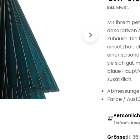
Preis
Inkl. MwSt.
Mit ihrem pe
dekorativen 
Zuhause. Die
einsetzbar, o
einer saisona
sie sich gut 
blaue Hauptf
zusätzlich.
Abmessungen
Farbe / Ausfü
Persönlic
Einfach, bequ
Grösse:
H: 36