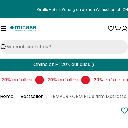
Zum
Gratis Heimlieferung an deinen Wunschort ab CH
Inhalt
springen
War
Suchen
Online only : 20% auf alles ❯
20% auf alles
20% auf alles
20% auf alles
Home
Bestseller
TEMPUR FORM PLUS firm Matratze