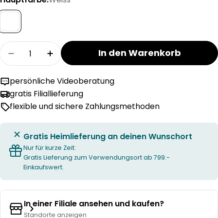
Menge
In den Warenkorb
Menge für TEMPUR FORM PLUS firm Matratze ve
Menge für TEMPUR FORM PLUS firm Ma
persönliche Videoberatung
gratis Filiallieferung
flexible und sichere Zahlungsmethoden
Gratis Heimlieferung an deinen Wunschort
Nur für kurze Zeit:
Gratis Lieferung zum Verwendungsort ab 799.-
Einkaufswert.
In einer Filiale ansehen und kaufen?
Standorte anzeigen