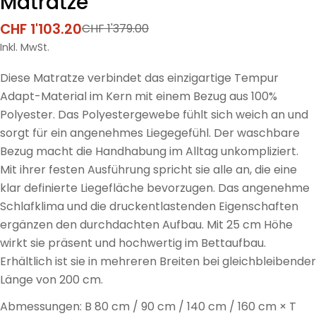
Matratze
CHF 1'103.20
CHF 1'379.00
Verkaufspreis
Regulärer
Preis
Inkl. MwSt.
Diese Matratze verbindet das einzigartige Tempur
Adapt-Material im Kern mit einem Bezug aus 100%
Polyester. Das Polyestergewebe fühlt sich weich an und
sorgt für ein angenehmes Liegegefühl. Der waschbare
Bezug macht die Handhabung im Alltag unkompliziert.
Mit ihrer festen Ausführung spricht sie alle an, die eine
klar definierte Liegefläche bevorzugen. Das angenehme
Schlafklima und die druckentlastenden Eigenschaften
ergänzen den durchdachten Aufbau. Mit 25 cm Höhe
wirkt sie präsent und hochwertig im Bettaufbau.
Erhältlich ist sie in mehreren Breiten bei gleichbleibender
Länge von 200 cm.
Abmessungen: B 80 cm / 90 cm / 140 cm / 160 cm × T