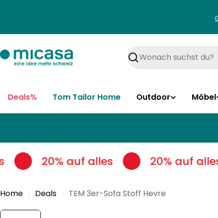
Zum
Inhalt
springen
Suchen
Deals%
Tom Tailor Home
Outdoor
Möbel
s
20% auf alles
20% auf alles
Home
Deals
TEM 3er-Sofa Stoff Hevre