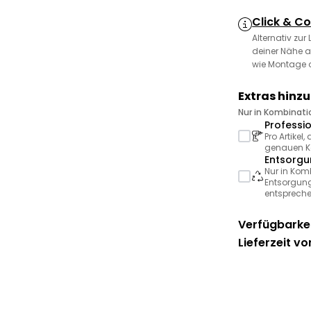
Click & Co
Alternativ zur
deiner Nähe a
wie Montage 
Extras hinz
Nur in Kombinat
Professi
Pro Artikel
genauen Ko
Entsorgu
Nur in Kom
Entsorgung
entspreche
Verfügbarkei
Lieferzeit vo