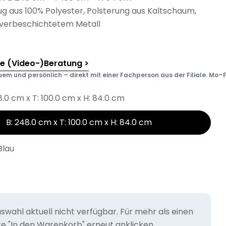
ug aus 100% Polyester, Polsterung aus Kaltschaum,
lverbeschichtetem Metall
he (Video-)Beratung >
em und persönlich – direkt mit einer Fachperson aus der Filiale. Mo–F
8.0 cm x T: 100.0 cm x H: 84.0 cm
B: 248.0 cm x T: 100.0 cm x H: 84.0 cm
Blau
wahl aktuell nicht verfügbar. Für mehr als einen
tte "In den Warenkorb" erneut anklicken.