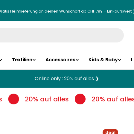
Gratis Heimlieferung an deinen Wunschort ab CHF 799.– Einkaufswert 
Textilien
Accessoires
Kids & Baby
L
Online only : 20% auf alles ❯
20% auf alles
20% auf alles
deal