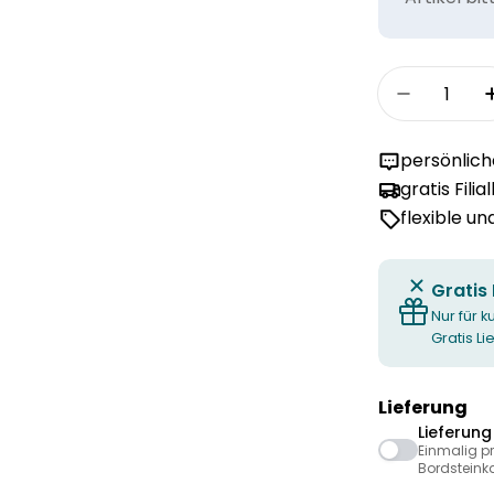
Menge
Menge fü
persönlic
gratis Filia
flexible u
Gratis
Nur für k
Gratis L
Lieferung
Lieferun
Einmalig p
Bordsteink