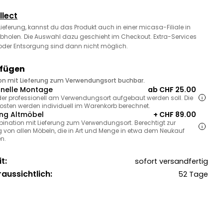
llect
 Lieferung, kannst du das Produkt auch in einer micasa-Filiale in
bholen. Die Auswahl dazu geschieht im Checkout. Extra-Services
oder Entsorgung sind dann nicht möglich.
ufügen
ion mit Lieferung zum Verwendungsort buchbar.
onelle Montage
ab CHF 25.00
, der professionell am Verwendungsort aufgebaut werden soll. Die
sten werden individuell im Warenkorb berechnet.
ng Altmöbel
+ CHF 89.00
bination mit Lieferung zum Verwendungsort. Berechtigt zur
 von allen Möbeln, die in Art und Menge in etwa dem Neukauf
n.
t:
sofort versandfertig
raussichtlich:
52 Tage