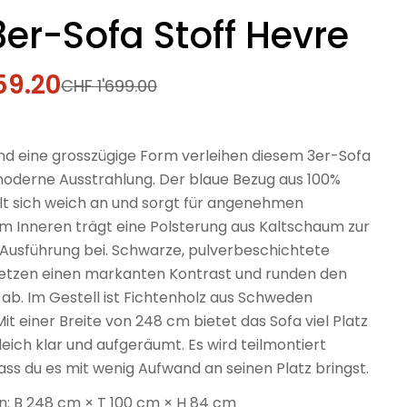
er-Sofa Stoff Hevre
59.20
fspreis
rer
CHF 1'699.00
und eine grosszügige Form verleihen diesem 3er-Sofa
 moderne Ausstrahlung. Der blaue Bezug aus 100%
hlt sich weich an und sorgt für angenehmen
Im Inneren trägt eine Polsterung aus Kaltschaum zur
Ausführung bei. Schwarze, pulverbeschichtete
setzen einen markanten Kontrast und runden den
ab. Im Gestell ist Fichtenholz aus Schweden
Mit einer Breite von 248 cm bietet das Sofa viel Platz
leich klar und aufgeräumt. Es wird teilmontiert
dass du es mit wenig Aufwand an seinen Platz bringst.
 B 248 cm × T 100 cm × H 84 cm