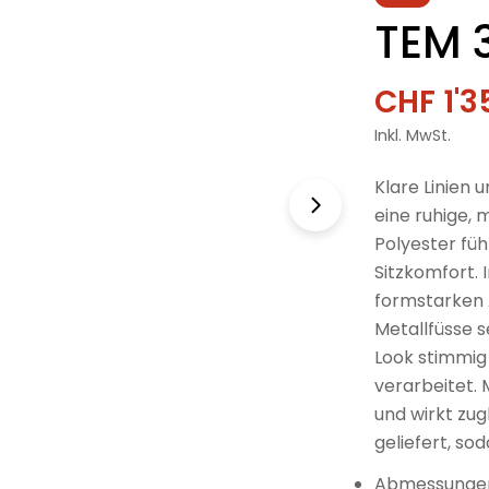
TEM 3
CHF 1'3
Verkau
Regulä
Inkl. MwSt.
Preis
Klare Linien 
eine ruhige,
Polyester fü
Sitzkomfort. 
formstarken 
Metallfüsse 
Look stimmig 
verarbeitet. 
und wirkt zug
geliefert, so
Abmessungen: