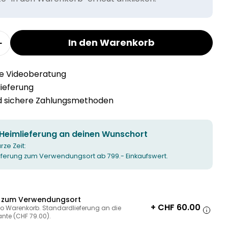
In den Warenkorb
r TEM 3er-Sofa Stoff Hevre verringern
Menge für TEM 3er-Sofa Stoff Hevre erhöhen
he Videoberatung
llieferung
nd sichere Zahlungsmethoden
 Heimlieferung an deinen Wunschort
urze Zeit:
ieferung zum Verwendungsort ab 799.- Einkaufswert.
g zum Verwendungsort
+ CHF 60.00
ro Warenkorb. Standardlieferung an die
ante (CHF 79.00).