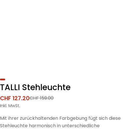
TALLI Stehleuchte
CHF 127.20
CHF 159.00
Verkaufspreis
Regulärer
Preis
Inkl. MwSt.
Mit ihrer zurückhaltenden Farbgebung fügt sich diese
Stehleuchte harmonisch in unterschiedliche