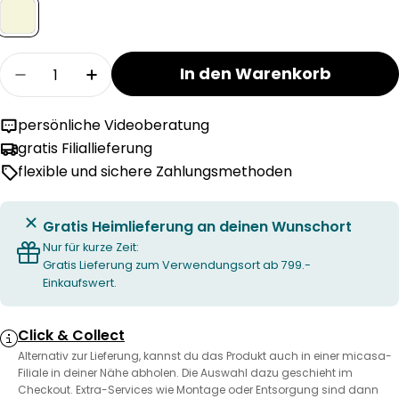
Menge
In den Warenkorb
Menge für TALLI Stehleuchte verringern
Menge für TALLI Stehleuchte erhöhen
persönliche Videoberatung
gratis Filiallieferung
flexible und sichere Zahlungsmethoden
Gratis Heimlieferung an deinen Wunschort
Nur für kurze Zeit:
Gratis Lieferung zum Verwendungsort ab 799.-
Einkaufswert.
Click & Collect
Alternativ zur Lieferung, kannst du das Produkt auch in einer micasa-
Filiale in deiner Nähe abholen. Die Auswahl dazu geschieht im
Checkout. Extra-Services wie Montage oder Entsorgung sind dann