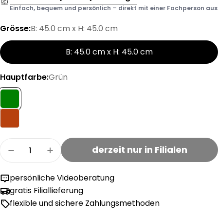
Einfach, bequem und persönlich – direkt mit einer Fachperson aus d
Grösse:
B: 45.0 cm x H: 45.0 cm
B: 45.0 cm x H: 45.0 cm
Hauptfarbe:
Grün
Menge
derzeit nur in Filialen
Menge für SOREN Zierkissen verringern
Menge für SOREN Zierkissen erhöhen
persönliche Videoberatung
gratis Filiallieferung
flexible und sichere Zahlungsmethoden