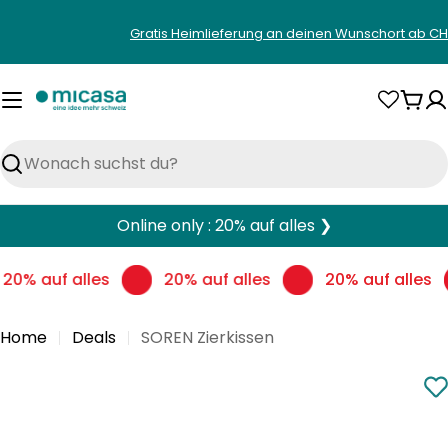
Zum
Gratis Heimlieferung an deinen Wunschort ab CH
Inhalt
springen
War
Suchen
Online only : 20% auf alles ❯
20% auf alles
20% auf alles
20% auf alles
Home
Deals
SOREN Zierkissen