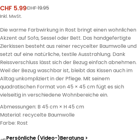
CHF 5.99
CHF 19.95
Verkaufspreis
Regulärer
Preis
Inkl. MwSt.
Die warme Farbwirkung in Rost bringt einen wohnlichen
Akzent auf Sofa, Sessel oder Bett. Das handgefertigte
Zierkissen besteht aus reiner recycelter Baumwolle und
setzt auf eine natürliche, textile Ausstrahlung. Dank
Reissverschluss lässt sich der Bezug einfach abnehmen.
Weil der Bezug waschbar ist, bleibt das Kissen auch im
Alltag unkompliziert in der Pflege. Mit seinem
quadratischen Format von 45 × 45 cm fügt es sich
vielseitig in verschiedene Wohnbereiche ein.
Abmessungen: B 45 cm × H 45 cm
Material: recycelte Baumwolle
Farbe: Rost
Persönliche (Video-)Beratung >