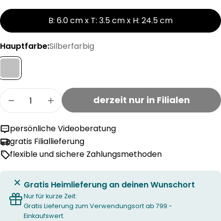
B: 6.0 cm x T: 3.5 cm x H: 24.5 cm
Hauptfarbe:
Silberfarbig
Menge
derzeit nur in Filialen
Menge für SOLA SUZETTE Reislöffel verringern
Menge für SOLA SUZETTE Reislöffel er
persönliche Videoberatung
gratis Filiallieferung
flexible und sichere Zahlungsmethoden
Gratis Heimlieferung an deinen Wunschort
Nur für kurze Zeit:
Gratis Lieferung zum Verwendungsort ab 799.-
Einkaufswert.