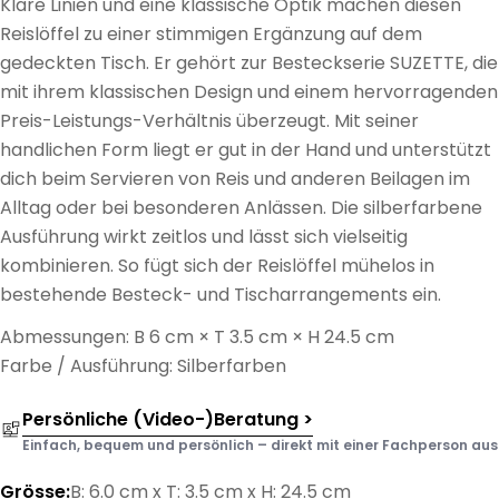
Klare Linien und eine klassische Optik machen diesen
Reislöffel zu einer stimmigen Ergänzung auf dem
gedeckten Tisch. Er gehört zur Besteckserie SUZETTE, die
mit ihrem klassischen Design und einem hervorragenden
Preis-Leistungs-Verhältnis überzeugt. Mit seiner
handlichen Form liegt er gut in der Hand und unterstützt
dich beim Servieren von Reis und anderen Beilagen im
Alltag oder bei besonderen Anlässen. Die silberfarbene
Ausführung wirkt zeitlos und lässt sich vielseitig
kombinieren. So fügt sich der Reislöffel mühelos in
bestehende Besteck- und Tischarrangements ein.
Abmessungen: B 6 cm × T 3.5 cm × H 24.5 cm
Farbe / Ausführung: Silberfarben
Persönliche (Video-)Beratung >
Einfach, bequem und persönlich – direkt mit einer Fachperson aus d
Grösse:
B: 6.0 cm x T: 3.5 cm x H: 24.5 cm