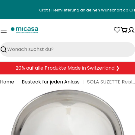
Zum
Gratis Heimlieferung an deinen Wunschort ab CH
Inhalt
springen
War
Suchen
20% auf alle Produkte Made in Switzerland ❯
Home
Besteck für jeden Anlass
SOLA SUZETTE Reislöffel