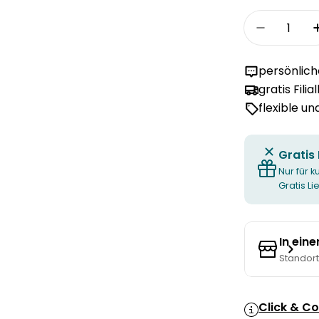
Menge
Menge fü
persönlic
gratis Filia
flexible u
Gratis
Nur für k
Gratis L
In ein
Standor
Click & Co