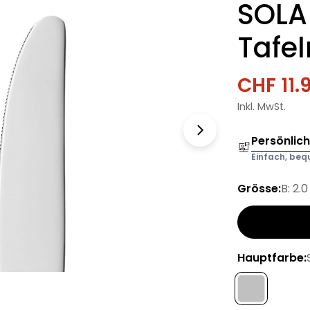
SOLA
Tafe
CHF 11.
Verkau
Regulä
Inkl. MwSt.
Preis
Persönlic
Einfach, bequ
Grösse:
B: 2.
Hauptfarbe: