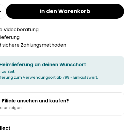
In den Warenkorb
r SOLA MANUELLE Tafelmesser-Set verringern
Menge für SOLA MANUELLE Tafelmesser-Set erhö
he Videoberatung
llieferung
nd sichere Zahlungsmethoden
 Heimlieferung an deinen Wunschort
urze Zeit:
ieferung zum Verwendungsort ab 799.- Einkaufswert.
er Filiale ansehen und kaufen?
te anzeigen
llect