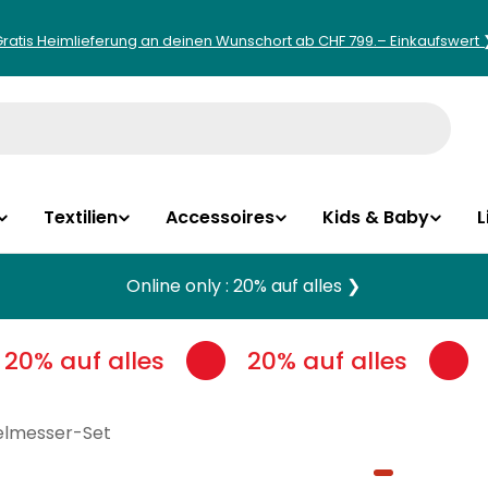
Gratis Heimlieferung an deinen Wunschort ab CHF 799.– Einkaufswert 
Textilien
Accessoires
Kids & Baby
L
Online only : 20% auf alles ❯
20% auf alles
20% auf alles
elmesser-Set