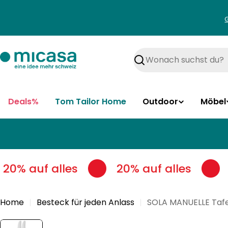
Zum
Inhalt
springen
Suchen
Deals%
Tom Tailor Home
Outdoor
Möbel
20% auf alles
20% auf alles
Home
Besteck für jeden Anlass
SOLA MANUELLE Taf