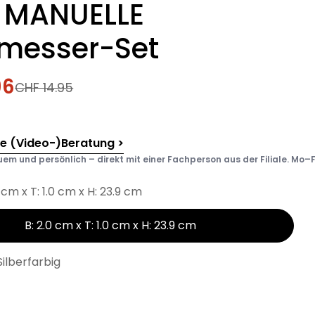
 MANUELLE
lmesser-Set
96
fspreis
rer
CHF 14.95
he (Video-)Beratung >
em und persönlich – direkt mit einer Fachperson aus der Filiale. Mo–F
0 cm x T: 1.0 cm x H: 23.9 cm
B: 2.0 cm x T: 1.0 cm x H: 23.9 cm
Silberfarbig