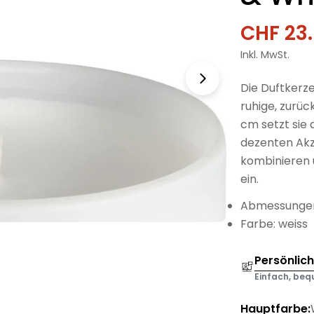
CHF 23
Verkau
Regulä
Inkl. MwSt.
Preis
Die Duftkerze
ruhige, zurüc
cm setzt sie 
dezenten Akze
kombinieren 
ein.
Abmessungen
Farbe: weiss
Persönlic
Einfach, bequ
Hauptfarbe: