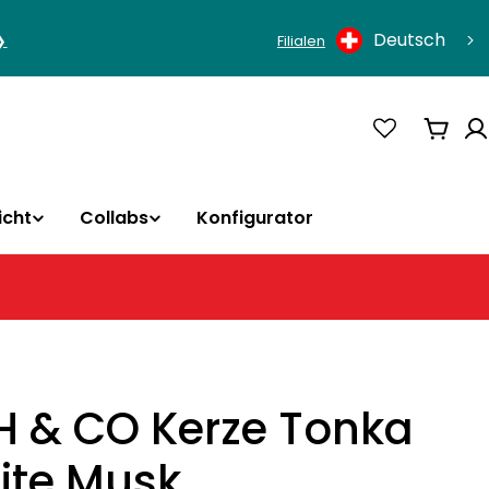
Sprache
Deutsch
❯
Filialen
Ware
icht
Collabs
Konfigurator
H & CO Kerze Tonka
ite Musk