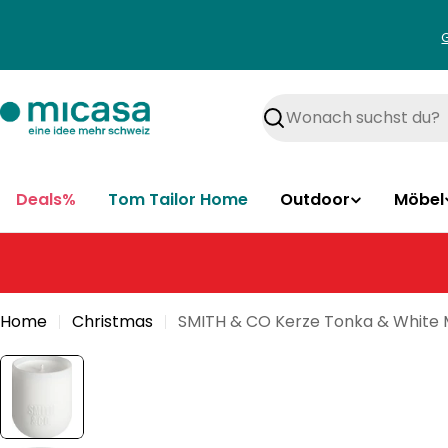
Zum
Inhalt
springen
Suchen
Deals%
Tom Tailor Home
Outdoor
Möbel
Home
Christmas
SMITH & CO Kerze Tonka & White