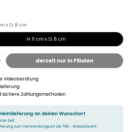
 cm x D: 8 cm
H: 11 cm x D: 8 cm
derzeit nur in Filialen
r SMITH &amp; CO Kerze Tonka &amp; White Mus
Menge für SMITH &amp; CO Kerze Tonka &amp; 
he Videoberatung
llieferung
nd sichere Zahlungsmethoden
 Heimlieferung an deinen Wunschort
urze Zeit:
ieferung zum Verwendungsort ab 799.- Einkaufswert.