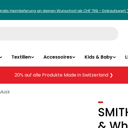
Gratis Heimlieferung an deinen Wunschort ab CHF 799.– Einkaufswert 
Textilien
Accessoires
Kids & Baby
L
20% auf alle Produkte Made in Switzerland ❯
 Musk
SMIT
& Wh