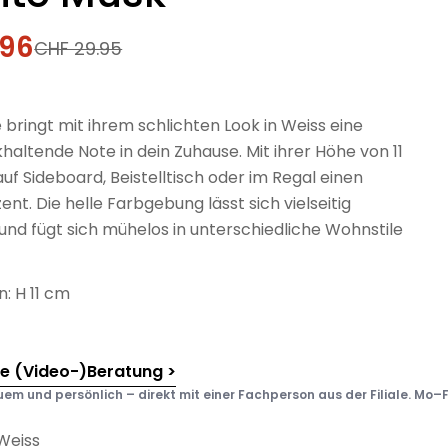
.96
fspreis
rer
CHF 29.95
 bringt mit ihrem schlichten Look in Weiss eine
khaltende Note in dein Zuhause. Mit ihrer Höhe von 11
auf Sideboard, Beistelltisch oder im Regal einen
nt. Die helle Farbgebung lässt sich vielseitig
und fügt sich mühelos in unterschiedliche Wohnstile
: H 11 cm
he (Video-)Beratung >
em und persönlich – direkt mit einer Fachperson aus der Filiale. Mo–F
Weiss