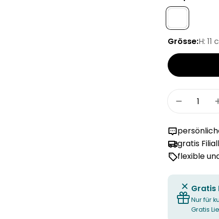
Grösse:
H: 11
Menge
Menge fü
persönlic
gratis Filia
flexible u
Gratis
Nur für k
Gratis L