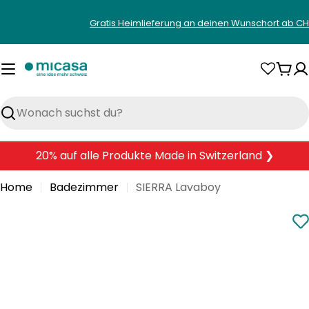
Zum
Gratis Heimlieferung an deinen Wunschort ab CH
Inhalt
springen
War
Suchen
20% auf alle Produkte Made in Switzerland ❯
Home
Badezimmer
SIERRA Lavaboy