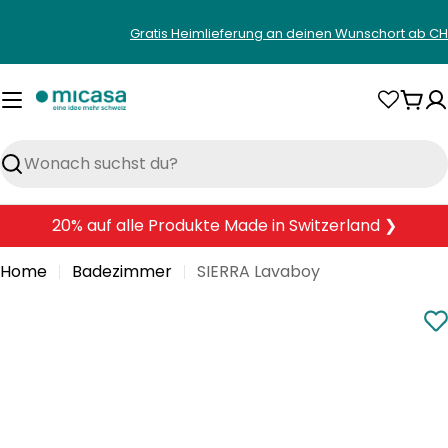
Zum
Gratis Heimlieferung an deinen Wunschort ab CH
Inhalt
springen
War
Suchen
20% auf alle Produkte Made in Switzerland ❯
Home
Badezimmer
SIERRA Lavaboy