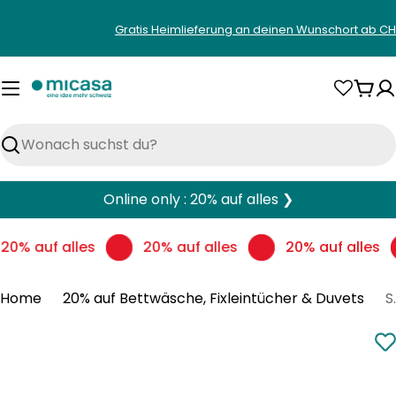
Zum
Gratis Heimlieferung an deinen Wunschort ab CH
Inhalt
springen
War
Suchen
Online only : 20% auf alles ❯
20% auf alles
20% auf alles
20% auf alles
Home
20% auf Bettwäsche, Fixleintücher & Duvets
SEVERIN Ki