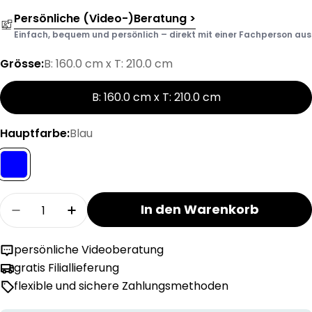
Persönliche (Video-)Beratung >
Einfach, bequem und persönlich – direkt mit einer Fachperson aus d
Grösse:
B: 160.0 cm x T: 210.0 cm
B: 160.0 cm x T: 210.0 cm
Hauptfarbe:
Blau
Menge
In den Warenkorb
Menge für SEVERIN Kinder Bettwäschegarnitur
Menge für SEVERIN Kinder Bettwäsch
persönliche Videoberatung
gratis Filiallieferung
flexible und sichere Zahlungsmethoden