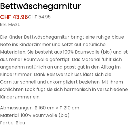
Bettwäschegarnitur
CHF 43.96
CHF 54.95
Verkaufspreis
Regulärer
Preis
Inkl. MwSt.
Die Kinder Bettwäschegarnitur bringt eine ruhige blaue
Note ins Kinderzimmer und setzt auf natürliche
Materialien. Sie besteht aus 100% Baumwolle (bio) und ist
aus reiner Baumwolle gefertigt. Das Material fühlt sich
angenehm natürlich an und passt gut in den Alltag im
Kinderzimmer. Dank Reissverschluss lässt sich die
Garnitur schnell und unkompliziert beziehen. Mit ihrem
schlichten Look fügt sie sich harmonisch in verschiedene
Kinderzimmer ein.
Abmessungen: B 160 cm × T 210 cm
Material: 100% Baumwolle (bio)
Farbe: Blau