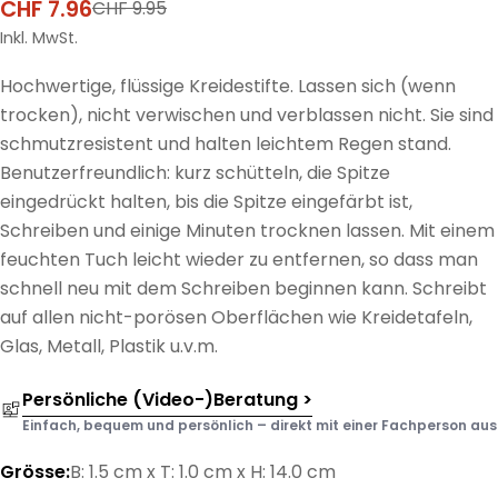
CHF 7.96
CHF 9.95
Verkaufspreis
Regulärer
Preis
Inkl. MwSt.
Hochwertige, flüssige Kreidestifte. Lassen sich (wenn
trocken), nicht verwischen und verblassen nicht. Sie sind
schmutzresistent und halten leichtem Regen stand.
Benutzerfreundlich: kurz schütteln, die Spitze
eingedrückt halten, bis die Spitze eingefärbt ist,
Schreiben und einige Minuten trocknen lassen. Mit einem
feuchten Tuch leicht wieder zu entfernen, so dass man
schnell neu mit dem Schreiben beginnen kann. Schreibt
auf allen nicht-porösen Oberflächen wie Kreidetafeln,
Glas, Metall, Plastik u.v.m.
Persönliche (Video-)Beratung >
Einfach, bequem und persönlich – direkt mit einer Fachperson aus d
Grösse:
B: 1.5 cm x T: 1.0 cm x H: 14.0 cm