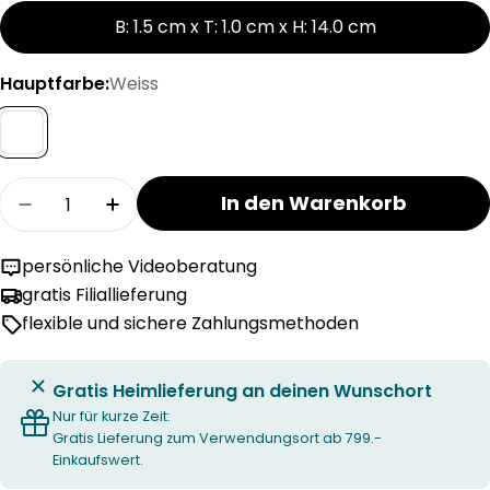
B: 1.5 cm x T: 1.0 cm x H: 14.0 cm
Hauptfarbe:
Weiss
Menge
In den Warenkorb
Menge für SECURIT Kreidestift verringern
Menge für SECURIT Kreidestift erhöhe
persönliche Videoberatung
gratis Filiallieferung
flexible und sichere Zahlungsmethoden
Gratis Heimlieferung an deinen Wunschort
Nur für kurze Zeit:
Gratis Lieferung zum Verwendungsort ab 799.-
Einkaufswert.