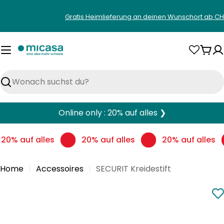
Zum
Gratis Heimlieferung an deinen Wunschort ab CH
Inhalt
springen
War
Suchen
Online only : 20% auf alles ❯
20% auf alles
20% auf alles
20% auf alles
Home
Accessoires
SECURIT Kreidestift