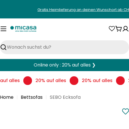
Zum
Gratis Heimlieferung an deinen Wunschort ab CH
Inhalt
springen
War
Suchen
Online only : 20% auf alles ❯
uf alles
20% auf alles
20% auf alles
Home
Bettsofas
SEBO Ecksofa