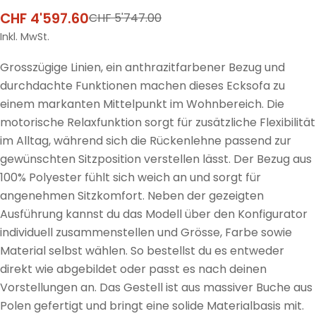
CHF 4'597.60
CHF 5'747.00
Verkaufspreis
Regulärer
Preis
Inkl. MwSt.
Grosszügige Linien, ein anthrazitfarbener Bezug und
durchdachte Funktionen machen dieses Ecksofa zu
einem markanten Mittelpunkt im Wohnbereich. Die
motorische Relaxfunktion sorgt für zusätzliche Flexibilität
im Alltag, während sich die Rückenlehne passend zur
gewünschten Sitzposition verstellen lässt. Der Bezug aus
100% Polyester fühlt sich weich an und sorgt für
angenehmen Sitzkomfort. Neben der gezeigten
Ausführung kannst du das Modell über den Konfigurator
individuell zusammenstellen und Grösse, Farbe sowie
Material selbst wählen. So bestellst du es entweder
direkt wie abgebildet oder passt es nach deinen
Vorstellungen an. Das Gestell ist aus massiver Buche aus
Polen gefertigt und bringt eine solide Materialbasis mit.