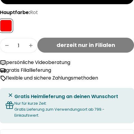
Hauptfarbe:
Rot
Menge
derzeit nur in Filialen
Menge für AMIAS Tischset verringern
Menge für AMIAS Tischset erhöhen
persönliche Videoberatung
gratis Filiallieferung
flexible und sichere Zahlungsmethoden
Gratis Heimlieferung an deinen Wunschort
Nur für kurze Zeit:
Gratis Lieferung zum Verwendungsort ab 799.-
Einkaufswert.