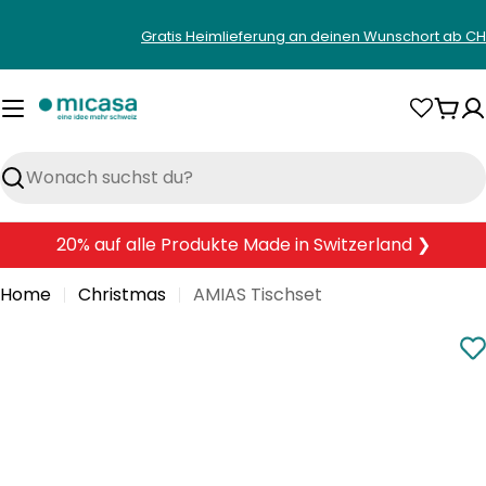
Zum
Gratis Heimlieferung an deinen Wunschort ab CH
Inhalt
springen
War
Suchen
20% auf alle Produkte Made in Switzerland ❯
Home
Christmas
AMIAS Tischset