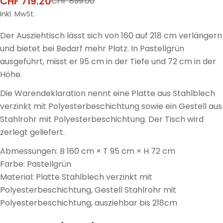
CHF 719.20
CHF 899.00
Verkaufspreis
Regulärer
Preis
Inkl. MwSt.
Der Ausziehtisch lässt sich von 160 auf 218 cm verlängern
und bietet bei Bedarf mehr Platz. In Pastellgrün
ausgeführt, misst er 95 cm in der Tiefe und 72 cm in der
Höhe.
Die Warendeklaration nennt eine Platte aus Stahlblech
verzinkt mit Polyesterbeschichtung sowie ein Gestell aus
Stahlrohr mit Polyesterbeschichtung. Der Tisch wird
zerlegt geliefert.
Abmessungen: B 160 cm × T 95 cm × H 72 cm
Farbe: Pastellgrün
Material: Platte Stahlblech verzinkt mit
Polyesterbeschichtung, Gestell Stahlrohr mit
Polyesterbeschichtung, ausziehbar bis 218cm