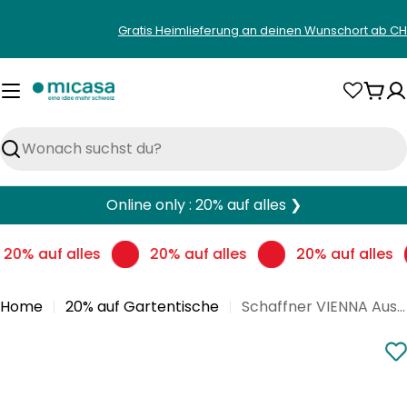
Zum
Gratis Heimlieferung an deinen Wunschort ab CH
Inhalt
springen
War
Suchen
Online only : 20% auf alles ❯
20% auf alles
20% auf alles
20% auf alles
Home
20% auf Gartentische
Schaffner VIENNA Ausziehtisch