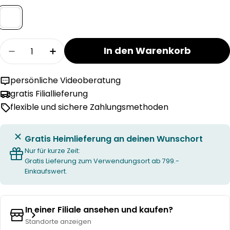
Menge
In den Warenkorb
Menge für Sanaflex SPRING Matratze verringe
Menge für Sanaflex SPRING Matratze
persönliche Videoberatung
gratis Filiallieferung
flexible und sichere Zahlungsmethoden
Gratis Heimlieferung an deinen Wunschort
Nur für kurze Zeit:
Gratis Lieferung zum Verwendungsort ab 799.-
Einkaufswert.
In einer Filiale ansehen und kaufen?
Standorte anzeigen