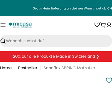
Zum
Gratis Heimlieferung an deinen Wunschort ab CH
Inhalt
springen
War
Suchen
20% auf alle Produkte Made in Switzerland ❯
Home
Bestseller
Sanaflex SPRING Matratze