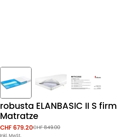
robusta ELANBASIC II S firm
Matratze
CHF 679.20
CHF 849.00
Verkaufspreis
Regulärer
Preis
Inkl. MwSt.