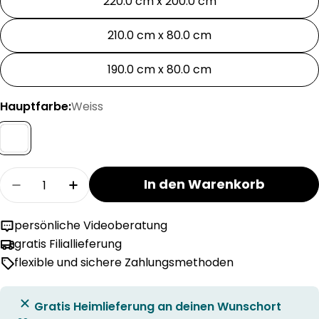
220.0 cm x 200.0 cm
210.0 cm x 80.0 cm
190.0 cm x 80.0 cm
Hauptfarbe:
Weiss
Menge
In den Warenkorb
Menge für robusta ELANBASIC II S firm Matratz
Menge für robusta ELANBASIC II S fir
persönliche Videoberatung
gratis Filiallieferung
flexible und sichere Zahlungsmethoden
Gratis Heimlieferung an deinen Wunschort