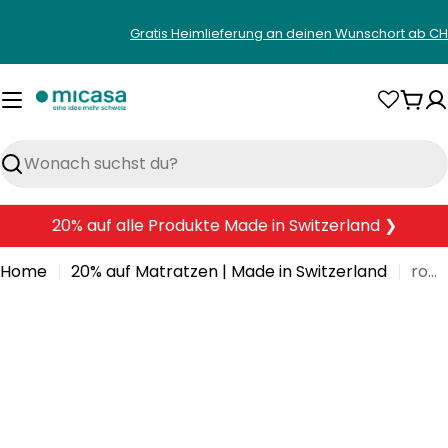
Zum
Gratis Heimlieferung an deinen Wunschort ab CH
Inhalt
springen
War
Suchen
20% auf alle Produkte Made in Switzerland ❯
Home
20% auf Matratzen | Made in Switzerland
robusta ELANBASIC II S firm Matratze