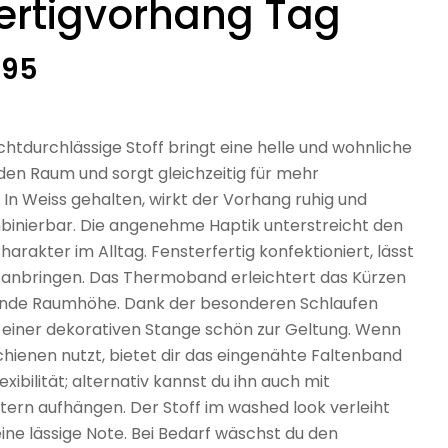
Fertigvorhang Tag
rer
.95
lichtdurchlässige Stoff bringt eine helle und wohnliche
den Raum und sorgt gleichzeitig für mehr
 In Weiss gehalten, wirkt der Vorhang ruhig und
ombinierbar. Die angenehme Haptik unterstreicht den
arakter im Alltag. Fensterfertig konfektioniert, lässt
kt anbringen. Das Thermoband erleichtert das Kürzen
ende Raumhöhe. Dank der besonderen Schlaufen
einer dekorativen Stange schön zur Geltung. Wenn
hienen nutzt, bietet dir das eingenähte Faltenband
exibilität; alternativ kannst du ihn auch mit
tern aufhängen. Der Stoff im washed look verleiht
ne lässige Note. Bei Bedarf wäschst du den