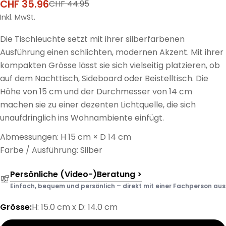
CHF 35.96
CHF 44.95
Verkaufspreis
Regulärer
Preis
Inkl. MwSt.
Die Tischleuchte setzt mit ihrer silberfarbenen
Ausführung einen schlichten, modernen Akzent. Mit ihrer
kompakten Grösse lässt sie sich vielseitig platzieren, ob
auf dem Nachttisch, Sideboard oder Beistelltisch. Die
Höhe von 15 cm und der Durchmesser von 14 cm
machen sie zu einer dezenten Lichtquelle, die sich
unaufdringlich ins Wohnambiente einfügt.
Abmessungen: H 15 cm × D 14 cm
Farbe / Ausführung: Silber
Persönliche (Video-)Beratung >
Einfach, bequem und persönlich – direkt mit einer Fachperson aus d
Grösse:
H: 15.0 cm x D: 14.0 cm