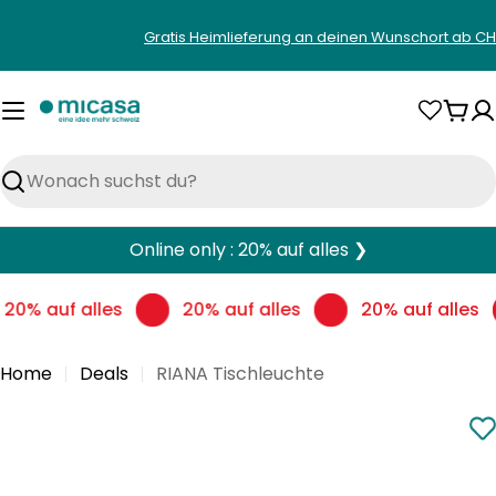
Zum
Gratis Heimlieferung an deinen Wunschort ab CH
Inhalt
springen
War
Suchen
Online only : 20% auf alles ❯
20% auf alles
20% auf alles
20% auf alles
Home
Deals
RIANA Tischleuchte