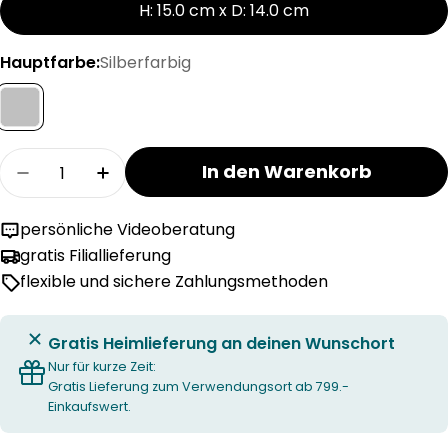
H: 15.0 cm x D: 14.0 cm
Hauptfarbe:
Silberfarbig
Menge
In den Warenkorb
Menge für RIANA Tischleuchte verringern
Menge für RIANA Tischleuchte erhöhe
persönliche Videoberatung
gratis Filiallieferung
flexible und sichere Zahlungsmethoden
Gratis Heimlieferung an deinen Wunschort
Nur für kurze Zeit:
Gratis Lieferung zum Verwendungsort ab 799.-
Einkaufswert.