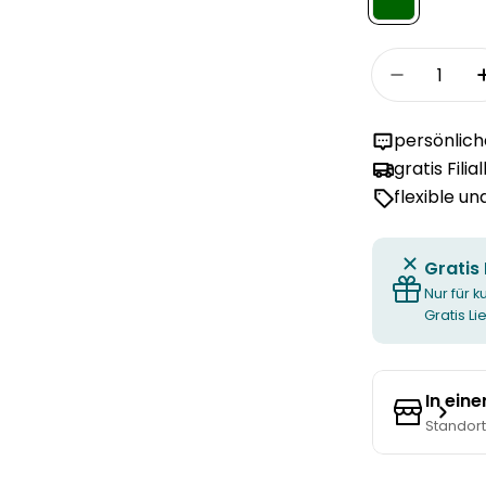
Menge
Menge fü
persönlic
gratis Filia
flexible u
Gratis
Nur für k
Gratis L
In ein
Standor