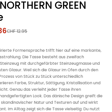
NORTHERN GREEN
e
36
fspreis
rer
CHF 12.95
irierte Formensprache trifft hier auf eine markante,
sstrahlung. Die Tasse besteht aus zweifach
teinzeug mit durchgefärbter Steinzeugmasse und
sten Glasur. Weil sich die Glasur im Ofen durch den
rozess von Stück zu Stück unterschiedlich
riieren Farbe, Struktur, Sättigung, Kristallisation und
icht. Genau das verleiht jeder Tasse ihren
, handgefertigten Look. Das dänische Design greift die
 skandinavischer Natur und Texturen auf und wirkt
nt. Im Alltag zeigt sich die Tasse vielseitig: Du nutzt