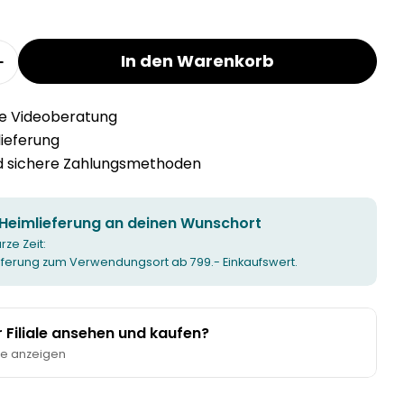
In den Warenkorb
r RAW NORTHERN GREEN Tasse verringern
Menge für RAW NORTHERN GREEN Tasse erhöhen
he Videoberatung
llieferung
nd sichere Zahlungsmethoden
 Heimlieferung an deinen Wunschort
urze Zeit:
ieferung zum Verwendungsort ab 799.- Einkaufswert.
er Filiale ansehen und kaufen?
te anzeigen