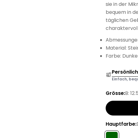
sie in der Mi
bequem in der
täglichen Ge
charaktervol
Abmessungen:
Material: Ste
Farbe: Dunke
Persönlic
Einfach, bequ
Grösse:
B: 12
Hauptfarbe: