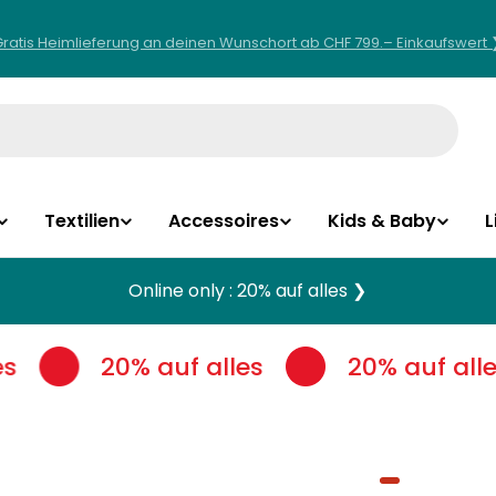
Gratis Heimlieferung an deinen Wunschort ab CHF 799.– Einkaufswert 
Textilien
Accessoires
Kids & Baby
L
Online only : 20% auf alles ❯
s
20% auf alles
20% auf alle