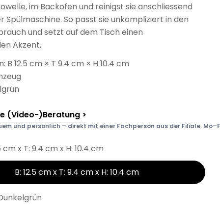
krowelle, im Backofen und reinigst sie anschliessend
 Spülmaschine. So passt sie unkompliziert in den
brauch und setzt auf dem Tisch einen
len Akzent.
 B 12.5 cm × T 9.4 cm × H 10.4 cm
inzeug
lgrün
he (Video-)Beratung >
em und persönlich – direkt mit einer Fachperson aus der Filiale. Mo–F
.5 cm x T: 9.4 cm x H: 10.4 cm
B: 12.5 cm x T: 9.4 cm x H: 10.4 cm
Dunkelgrün