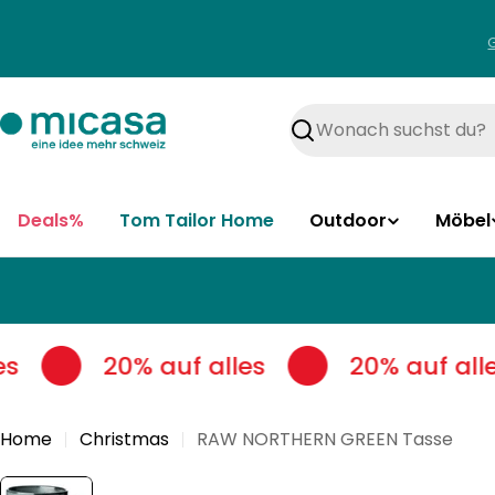
Zum
Inhalt
springen
Suchen
Deals%
Tom Tailor Home
Outdoor
Möbel
s
20% auf alles
20% auf alle
Home
Christmas
RAW NORTHERN GREEN Tasse