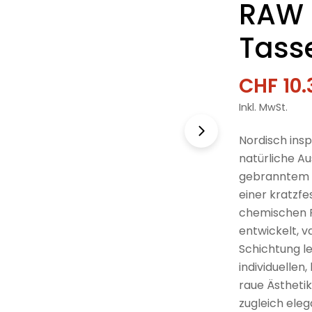
RAW 
Tass
CHF 10.
Verkau
Regulä
Inkl. MwSt.
Preis
Nordisch insp
natürliche Au
gebranntem S
einer kratzfe
chemischen P
entwickelt, va
Schichtung le
individuellen
raue Ästhetik
zugleich elega