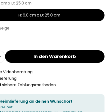
0 cm x D: 25.0 cm
H: 6.0 cm x D: 25.0 cm
Beige
In den Warenkorb
r Nordlux ARTIST Hängeleuchte verringern
Menge für Nordlux ARTIST Hängeleuchte erhöhe
he Videoberatung
llieferung
nd sichere Zahlungsmethoden
 Heimlieferung an deinen Wunschort
urze Zeit: