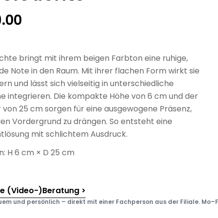
rer
9.00
hte bringt mit ihrem beigen Farbton eine ruhige,
e Note in den Raum. Mit ihrer flachen Form wirkt sie
rn und lässt sich vielseitig in unterschiedliche
 integrieren. Die kompakte Höhe von 6 cm und der
von 25 cm sorgen für eine ausgewogene Präsenz,
den Vordergrund zu drängen. So entsteht eine
htlösung mit schlichtem Ausdruck.
: H 6 cm × D 25 cm
he (Video-)Beratung >
em und persönlich – direkt mit einer Fachperson aus der Filiale. Mo–F