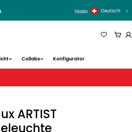
Sprache
Deutsch
❯
Filialen
Ware
icht
Collabs
Konfigurator
lux ARTIST
eleuchte