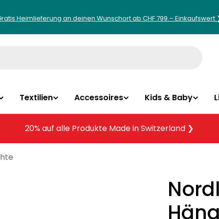
Gratis Heimlieferung an deinen Wunschort ab CHF 799.– Einkaufswert 
Textilien
Accessoires
Kids & Baby
L
20% auf alle Produkte Made in Switzerland ❯
chte
Nord
Häng