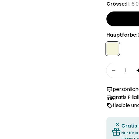
Grösse:
H: 6.
Hauptfarbe:
Menge
Menge fü
persönlic
gratis Filia
flexible u
Gratis
Nur für k