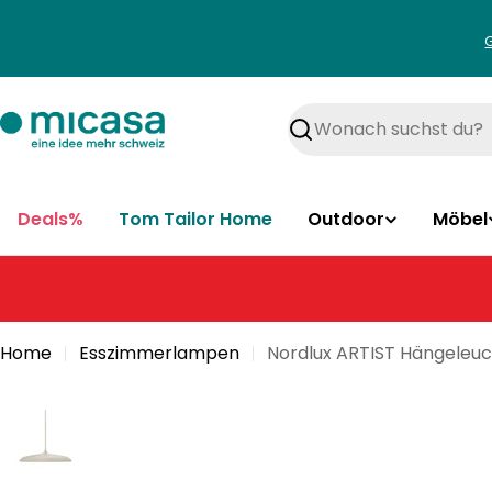
Zum
Inhalt
springen
Suchen
Deals%
Tom Tailor Home
Outdoor
Möbel
Home
Esszimmerlampen
Nordlux ARTIST Hängeleu