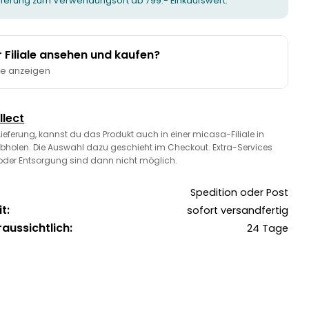
ieferung zum Verwendungsort ab 799.- Einkaufswert.
er Filiale ansehen und kaufen?
te anzeigen
llect
 Lieferung, kannst du das Produkt auch in einer micasa-Filiale in
bholen. Die Auswahl dazu geschieht im Checkout. Extra-Services
oder Entsorgung sind dann nicht möglich.
Spedition oder Post
t:
sofort versandfertig
raussichtlich:
24 Tage