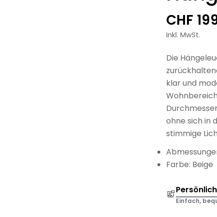
Regulä
CHF 19
Preis
Inkl. MwSt.
Die Hängeleuc
zurückhaltend
klar und mode
Wohnbereiche
Durchmesser 
ohne sich in 
stimmige Lic
Abmessungen
Farbe: Beige
Persönlic
Einfach, bequ