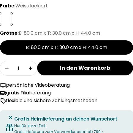
Farbe:
Weiss lackiert
Grösse:
B: 80.0 cm x T: 30.0 cm x H: 44.0 cm
B: 80.0 cm x T: 30.0 cm x H: 44.0 cm
Menge
In den Warenkorb
Menge für NAYA Bank verringern
Menge für NAYA Bank erhöhen
persönliche Videoberatung
gratis Filiallieferung
flexible und sichere Zahlungsmethoden
Gratis Heimlieferung an deinen Wunschort
Nur für kurze Zeit:
Gratis Lieferung zum Verwendungsort ab 799.-