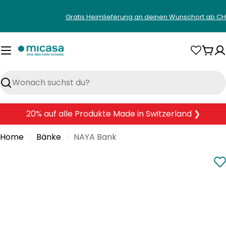
Zum
Gratis Heimlieferung an deinen Wunschort ab CH
Inhalt
springen
War
Suchen
20% auf alle Produkte Made in Switzerland ❯
Home
Bänke
NAYA Bank