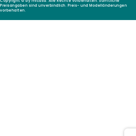
Copyright © by micasa. Alle Rechte vorbehalten. Sämtliche
Preisangaben sind unverbindlich. Preis- und Modelländerungen
vorbehalten.