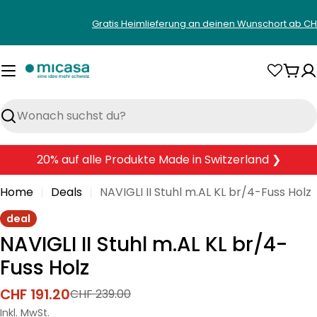
Zum
Gratis Heimlieferung an deinen Wunschort ab CH
Inhalt
springen
War
Suchen
20% auf alle Produkte Made in Switzerland ❯
Home
Deals
NAVIGLI II Stuhl m.AL KL br/4-Fuss Holz
deal
NAVIGLI II Stuhl m.AL KL br/4-
Fuss Holz
CHF 191.20
CHF 239.00
Verkaufspreis
Regulärer
Preis
Inkl. MwSt.