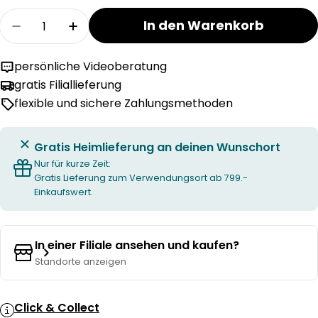
Menge
In den Warenkorb
Menge für NAVARRO Beistellmöbel verringern
Menge für NAVARRO Beistellmöbel er
persönliche Videoberatung
gratis Filiallieferung
flexible und sichere Zahlungsmethoden
Gratis Heimlieferung an deinen Wunschort
Nur für kurze Zeit:
Gratis Lieferung zum Verwendungsort ab 799.-
Einkaufswert.
In einer Filiale ansehen und kaufen?
Standorte anzeigen
Click & Collect