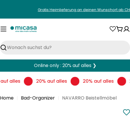
Zum
Gratis Heimlieferung an deinen Wunschort ab CH
Inhalt
springen
War
Suchen
Online only : 20% auf alles ❯
auf alles
20% auf alles
20% auf alles
Home
Bad-Organizer
NAVARRO Beistellmöbel