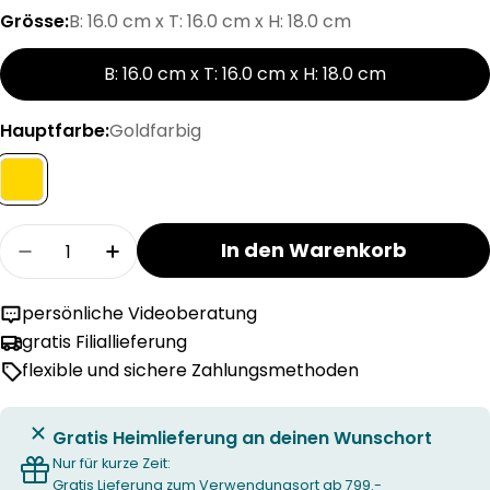
Grösse:
B: 16.0 cm x T: 16.0 cm x H: 18.0 cm
B: 16.0 cm x T: 16.0 cm x H: 18.0 cm
Hauptfarbe:
Goldfarbig
Menge
In den Warenkorb
Menge für NALA Wand- / Deckenleuchte verri
Menge für NALA Wand- / Deckenleuc
persönliche Videoberatung
gratis Filiallieferung
flexible und sichere Zahlungsmethoden
Gratis Heimlieferung an deinen Wunschort
Nur für kurze Zeit:
Gratis Lieferung zum Verwendungsort ab 799.-