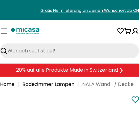
Zum
Gratis Heimlieferung an deinen Wunschort ab CH
Inhalt
springen
War
Suchen
20% auf alle Produkte Made in Switzerland ❯
Home
Badezimmer Lampen
NALA Wand- / Deckenleuchte