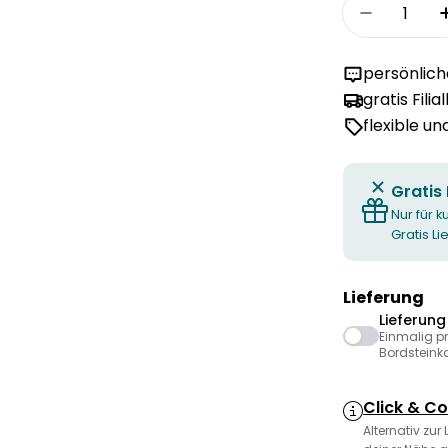
Menge
Menge fü
persönlic
gratis Filia
flexible u
Gratis
Nur für k
Gratis L
Lieferung
Lieferun
Einmalig p
Bordsteink
Click & Co
Alternativ zur