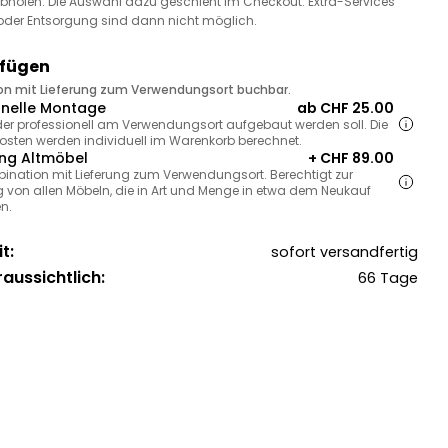
bholen. Die Auswahl dazu geschieht im Checkout. Extra-Services
oder Entsorgung sind dann nicht möglich.
ufügen
ion mit Lieferung zum Verwendungsort buchbar.
onelle Montage
ab CHF 25.00
, der professionell am Verwendungsort aufgebaut werden soll. Die
sten werden individuell im Warenkorb berechnet.
ng Altmöbel
+ CHF 89.00
bination mit Lieferung zum Verwendungsort. Berechtigt zur
 von allen Möbeln, die in Art und Menge in etwa dem Neukauf
n.
t:
sofort versandfertig
raussichtlich:
66 Tage