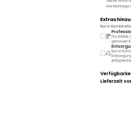
deiner Nähe a
wie Montage 
Extras hinz
Nur in Kombinat
Professi
Pro Artikel
genauen Ko
Entsorgu
Nur in Kom
Entsorgung
entspreche
Verfügbarkei
Lieferzeit vo