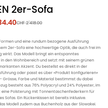
N 2er-Sofa
34.40
fspreis
rer
CHF 2'418.00
 Formen und eine rundum bezogene Ausführung
sem 2er-Sofa eine hochwertige Optik, die auch frei im
 wirkt. Das Modell bringt ein entspanntes
 in den Wohnbereich und setzt mit seinem grünen
arkanten Akzent. Du bestellst es direkt in der
sführung oder passt es über «Produkt konfigurieren»
n – Grösse, Farbe und Material bestimmst du dabei
ezug besteht aus 76% Polyacryl und 24% Polyester, im
t eine Polsterung mit Tonnentaschenfederkern für
s Sofas. Ein Rückenkissen ist bereits inklusive.
 das Modell zudem aus Buchenholz aus der Slowakei.