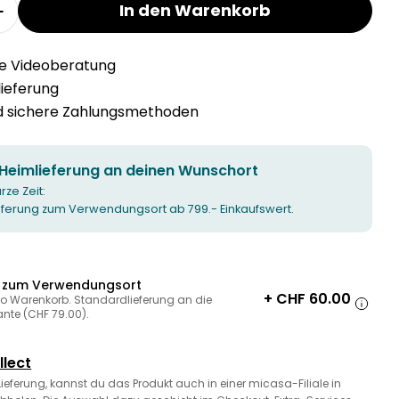
In den Warenkorb
r MOKEN 2er-Sofa verringern
Menge für MOKEN 2er-Sofa erhöhen
he Videoberatung
llieferung
nd sichere Zahlungsmethoden
 Heimlieferung an deinen Wunschort
urze Zeit:
ieferung zum Verwendungsort ab 799.- Einkaufswert.
g zum Verwendungsort
+ CHF 60.00
ro Warenkorb. Standardlieferung an die
ante (CHF 79.00).
llect
 Lieferung, kannst du das Produkt auch in einer micasa-Filiale in