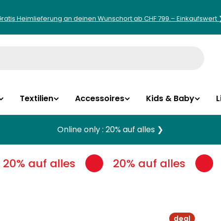
Gratis Heimlieferung an deinen Wunschort ab CHF 799.– Einkaufswert 
Textilien
Accessoires
Kids & Baby
L
Online only : 20% auf alles ❯
20% auf alles
20% auf alles
deal