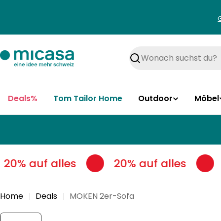
Zum
Inhalt
springen
Suchen
Deals%
Tom Tailor Home
Outdoor
Möbel
20% auf alles
20% auf alles
Home
Deals
MOKEN 2er-Sofa