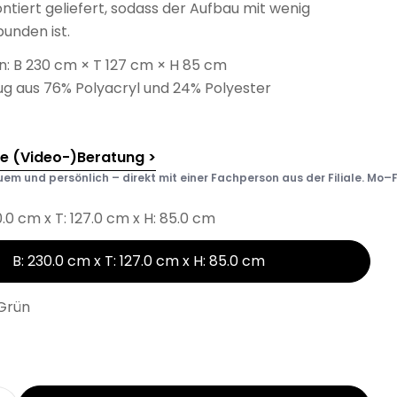
ontiert geliefert, sodass der Aufbau mit wenig
unden ist.
 B 230 cm × T 127 cm × H 85 cm
ug aus 76% Polyacryl und 24% Polyester
he (Video-)Beratung >
em und persönlich – direkt mit einer Fachperson aus der Filiale. Mo–F
0.0 cm x T: 127.0 cm x H: 85.0 cm
B: 230.0 cm x T: 127.0 cm x H: 85.0 cm
Grün