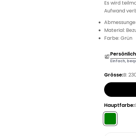
Es wird teilm
Aufwand verb
Abmessungen:
Material: Bez
Farbe: Grün
Persönlic
Einfach, bequ
Grösse:
B: 23
Hauptfarbe: