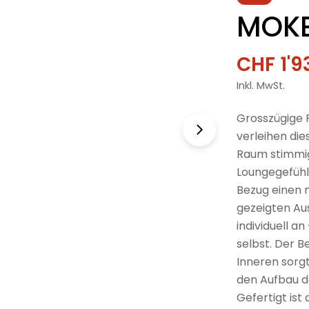
MOKE
CHF 1'9
Verkau
Regulä
Inkl. MwSt.
Preis
Grosszügige
verleihen die
Raum stimmig
Loungegefühl
Bezug einen m
gezeigten Au
individuell a
selbst. Der B
Inneren sorg
den Aufbau de
Gefertigt ist