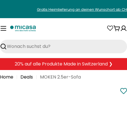
Zum
Gratis Heimlieferung an deinen Wunschort ab CH
Inhalt
springen
War
Suchen
20% auf alle Produkte Made in Switzerland ❯
Home
Deals
MOKEN 2.5er-Sofa