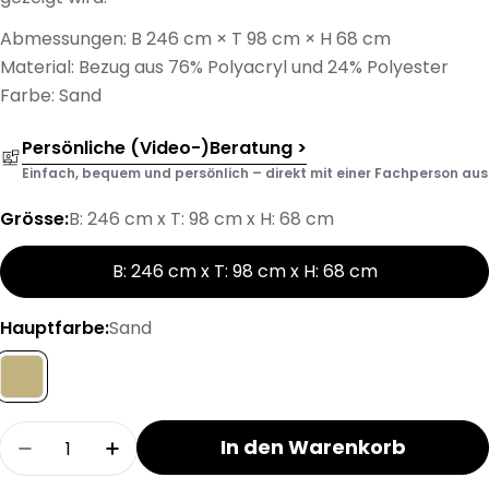
Abmessungen: B 246 cm × T 98 cm × H 68 cm
Material: Bezug aus 76% Polyacryl und 24% Polyester
Farbe: Sand
Persönliche (Video-)Beratung >
Einfach, bequem und persönlich – direkt mit einer Fachperson aus d
Grösse:
B: 246 cm x T: 98 cm x H: 68 cm
B: 246 cm x T: 98 cm x H: 68 cm
Hauptfarbe:
Sand
Menge
In den Warenkorb
Menge für MOKEN 2.5er-Sofa verringern
Menge für MOKEN 2.5er-Sofa erhöhen