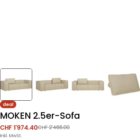
deal
MOKEN 2.5er-Sofa
CHF 1'974.40
CHF 2'468.00
Verkaufspreis
Regulärer
Preis
Inkl. MwSt.