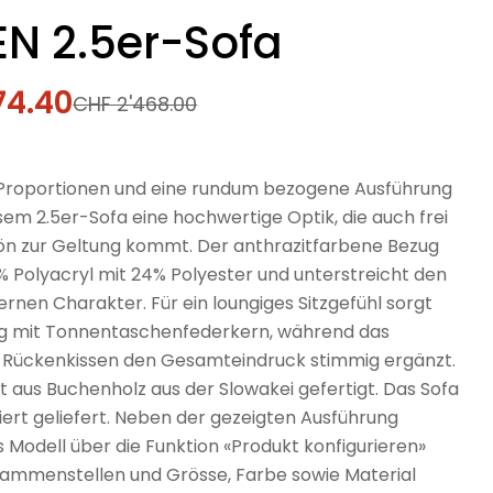
N 2.5er-Sofa
74.40
fspreis
rer
CHF 2'468.00
Proportionen und eine rundum bezogene Ausführung
sem 2.5er-Sofa eine hochwertige Optik, die auch frei
n zur Geltung kommt. Der anthrazitfarbene Bezug
% Polyacryl mit 24% Polyester und unterstreicht den
rnen Charakter. Für ein loungiges Sitzgefühl sorgt
ng mit Tonnentaschenfederkern, während das
e Rückenkissen den Gesamteindruck stimmig ergänzt.
st aus Buchenholz aus der Slowakei gefertigt. Das Sofa
iert geliefert. Neben der gezeigten Ausführung
 Modell über die Funktion «Produkt konfigurieren»
usammenstellen und Grösse, Farbe sowie Material