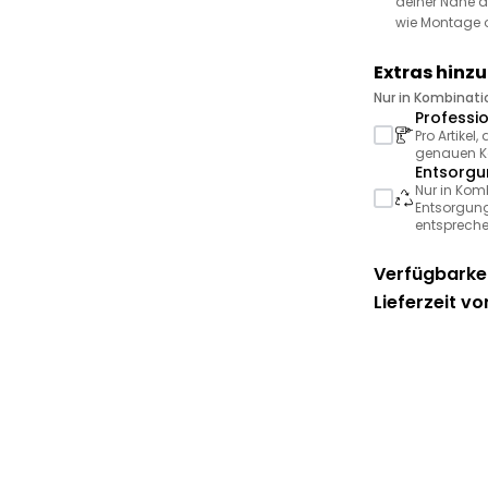
deiner Nähe a
wie Montage 
Extras hinz
Nur in Kombinat
Professi
Pro Artikel
genauen Ko
Entsorgu
Nur in Kom
Entsorgung
entspreche
Verfügbarkei
Lieferzeit vo