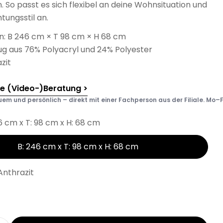
. So passt es sich flexibel an deine Wohnsituation und
tungsstil an.
: B 246 cm × T 98 cm × H 68 cm
ug aus 76% Polyacryl und 24% Polyester
zit
he (Video-)Beratung >
em und persönlich – direkt mit einer Fachperson aus der Filiale. Mo–F
6 cm x T: 98 cm x H: 68 cm
B: 246 cm x T: 98 cm x H: 68 cm
Anthrazit