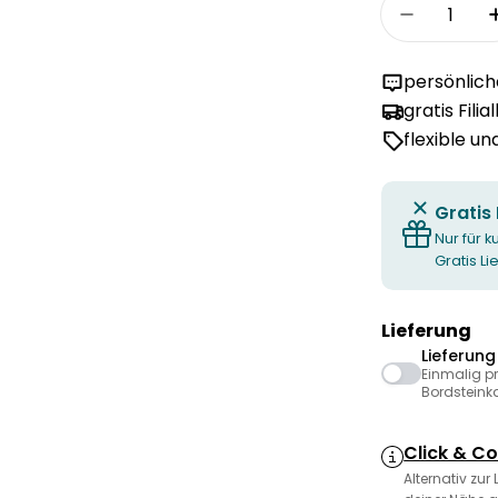
Menge
Menge fü
persönlic
gratis Filia
flexible u
Gratis
Nur für k
Gratis L
Lieferung
Lieferun
Einmalig p
Bordsteink
Click & Co
Alternativ zur