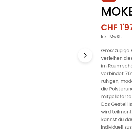
MOKE
CHF 1'9
Verkau
Regulä
Inkl. MwSt.
Preis
Grosszügige 
verleihen die
im Raum schö
verbindet 76
ruhigen, mode
die Polsteru
mitgeliefert
Das Gestell i
wird teilmont
kannst du das
individuell z