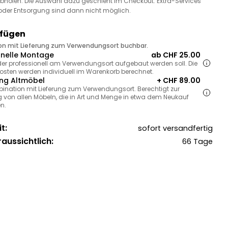
bholen. Die Auswahl dazu geschieht im Checkout. Extra-Services
oder Entsorgung sind dann nicht möglich.
ufügen
ion mit Lieferung zum Verwendungsort buchbar.
onelle Montage
ab CHF 25.00
, der professionell am Verwendungsort aufgebaut werden soll. Die
sten werden individuell im Warenkorb berechnet.
ng Altmöbel
+ CHF 89.00
bination mit Lieferung zum Verwendungsort. Berechtigt zur
 von allen Möbeln, die in Art und Menge in etwa dem Neukauf
n.
t:
sofort versandfertig
raussichtlich:
66 Tage