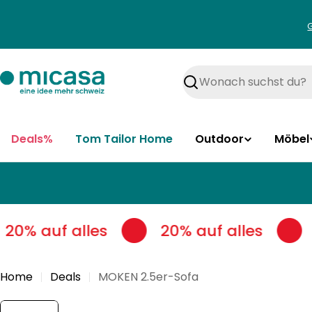
Zum
Inhalt
springen
Suchen
Deals%
Tom Tailor Home
Outdoor
Möbel
20% auf alles
20% auf alles
Home
Deals
MOKEN 2.5er-Sofa