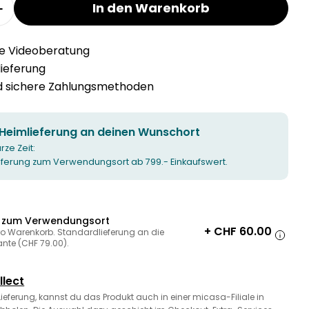
In den Warenkorb
r MOKEN 2.5er-Sofa verringern
Menge für MOKEN 2.5er-Sofa erhöhen
he Videoberatung
llieferung
nd sichere Zahlungsmethoden
 Heimlieferung an deinen Wunschort
urze Zeit:
ieferung zum Verwendungsort ab 799.- Einkaufswert.
g zum Verwendungsort
+ CHF 60.00
ro Warenkorb. Standardlieferung an die
ante (CHF 79.00).
llect
 Lieferung, kannst du das Produkt auch in einer micasa-Filiale in