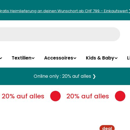
Gratis Heimlieferung an deinen Wunschort ab CHF 799.– Einkaufswert 
Textilien
Accessoires
Kids & Baby
L
Online only : 20% auf alles ❯
20% auf alles
20% auf alles
deal