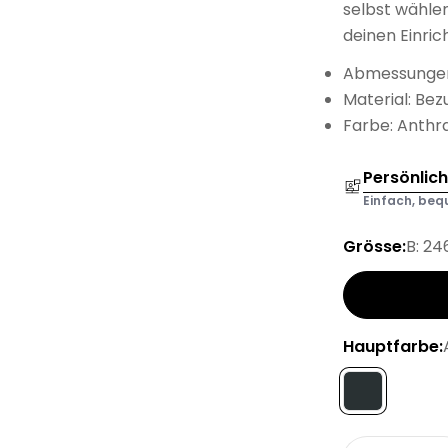
selbst wählen
deinen Einrich
Abmessungen
Material: Bez
Farbe: Anthra
Persönlic
Einfach, bequ
Grösse:
B: 24
Hauptfarbe: