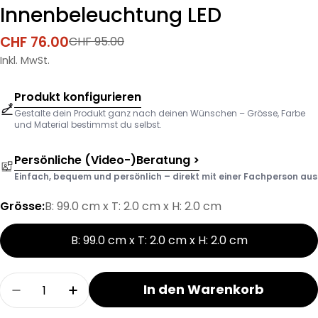
Innenbeleuchtung LED
CHF 76.00
CHF 95.00
Verkaufspreis
Regulärer
Preis
Inkl. MwSt.
Produkt konfigurieren
Gestalte dein Produkt ganz nach deinen Wünschen – Grösse, Farbe
und Material bestimmst du selbst.
Persönliche (Video-)Beratung >
Einfach, bequem und persönlich – direkt mit einer Fachperson aus d
Grösse:
B: 99.0 cm x T: 2.0 cm x H: 2.0 cm
B: 99.0 cm x T: 2.0 cm x H: 2.0 cm
Menge
In den Warenkorb
Menge für MODUL Schrank-Innenbeleuchtung L
Menge für MODUL Schrank-Innenbele