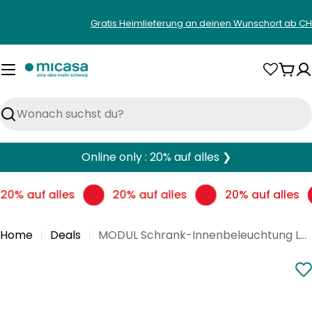
Zum
Gratis Heimlieferung an deinen Wunschort ab CH
Inhalt
springen
War
Suchen
Online only : 20% auf alles ❯
20% auf alles
20% auf alles
20% auf alles
Home
Deals
MODUL Schrank-Innenbeleuchtung LED