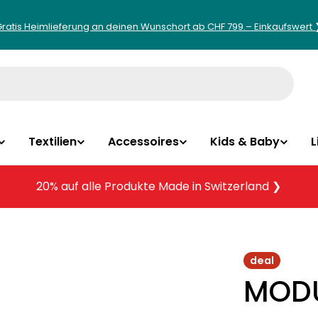
Gratis Heimlieferung an deinen Wunschort ab CHF 799.– Einkaufswert 
Textilien
Accessoires
Kids & Baby
L
20% auf alle Produkte Made in Switzerland ❯
deal
MODU