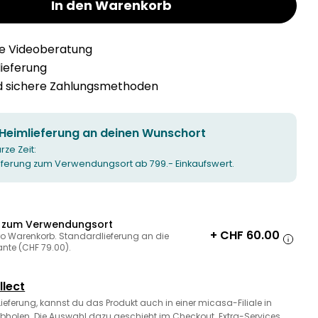
In den Warenkorb
he Videoberatung
llieferung
nd sichere Zahlungsmethoden
 Heimlieferung an deinen Wunschort
urze Zeit:
ieferung zum Verwendungsort ab 799.- Einkaufswert.
g zum Verwendungsort
+ CHF 60.00
ro Warenkorb. Standardlieferung an die
ante (CHF 79.00).
llect
 Lieferung, kannst du das Produkt auch in einer micasa-Filiale in
bholen. Die Auswahl dazu geschieht im Checkout. Extra-Services