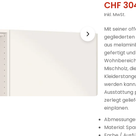
CHF 30
Verkau
Regulä
Inkl. MwSt.
Preis
Mit seiner of
gegliederten
aus melaminb
gefertigt und
Wohnbereiche
Mischholz, die
Kleiderstange
werden kann.
Ausstattung 
zerlegt gelie
einplanen.
Abmessungen:
Material: Spa
Farbe / Ausf