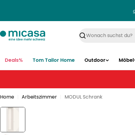
Zum
Inhalt
springen
Suchen
Deals%
Tom Tailor Home
Outdoor
Möbel
Home
Arbeitszimmer
MODUL Schrank