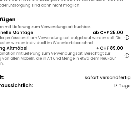
oder Entsorgung sind dann nicht möglich.
ufügen
ion mit Lieferung zum Verwendungsort buchbar.
onelle Montage
ab CHF 25.00
, der professionell am Verwendungsort aufgebaut werden soll. Die
sten werden individuell im Warenkorb berechnet.
ng Altmöbel
+ CHF 89.00
bination mit Lieferung zum Verwendungsort. Berechtigt zur
 von allen Möbeln, die in Art und Menge in etwa dem Neukauf
n.
t:
sofort versandfertig
raussichtlich:
17 Tage