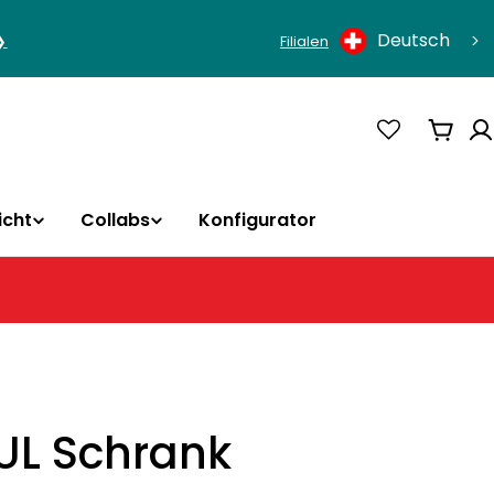
Sprache
Deutsch
❯
Filialen
Ware
icht
Collabs
Konfigurator
L Schrank