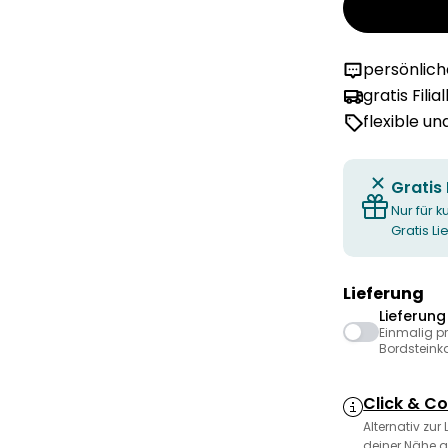
persönlic
gratis Filia
flexible u
Gratis
Nur für k
Gratis L
Lieferung
Lieferun
Einmalig p
Bordsteink
Click & Co
Alternativ zur
deiner Nähe a