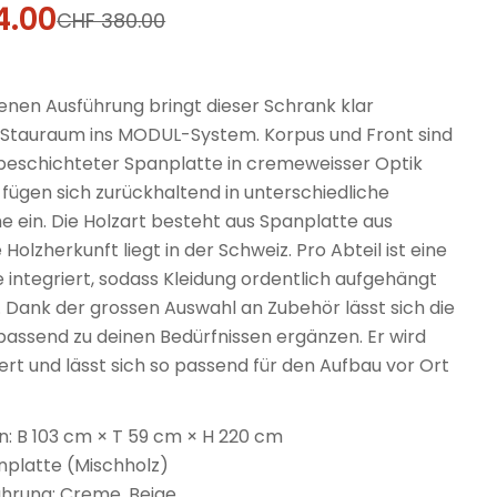
4.00
fspreis
rer
CHF 380.00
fenen Ausführung bringt dieser Schrank klar
 Stauraum ins MODUL-System. Korpus und Front sind
eschichteter Spanplatte in cremeweisser Optik
 fügen sich zurückhaltend in unterschiedliche
 ein. Die Holzart besteht aus Spanplatte aus
 Holzherkunft liegt in der Schweiz. Pro Abteil ist eine
 integriert, sodass Kleidung ordentlich aufgehängt
 Dank der grossen Auswahl an Zubehör lässt sich die
passend zu deinen Bedürfnissen ergänzen. Er wird
fert und lässt sich so passend für den Aufbau vor Ort
 B 103 cm × T 59 cm × H 220 cm
nplatte (Mischholz)
ührung: Creme, Beige