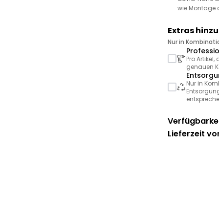
wie Montage 
Extras hinz
Nur in Kombinat
Professi
Pro Artikel
genauen Ko
Entsorgu
Nur in Kom
Entsorgung
entspreche
Verfügbarkei
Lieferzeit vo