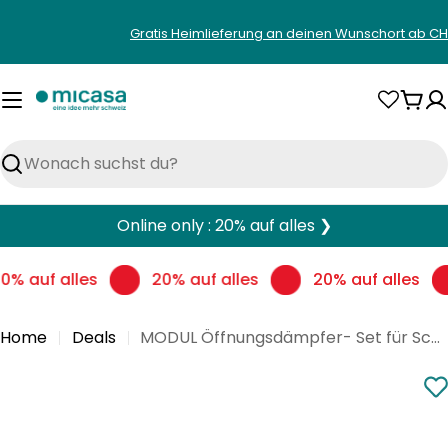
Zum
Gratis Heimlieferung an deinen Wunschort ab CH
Inhalt
springen
War
Suchen
Online only : 20% auf alles ❯
0% auf alles
20% auf alles
20% auf alles
Home
Deals
MODUL Öffnungsdämpfer- Set für Schwebetürenschrank