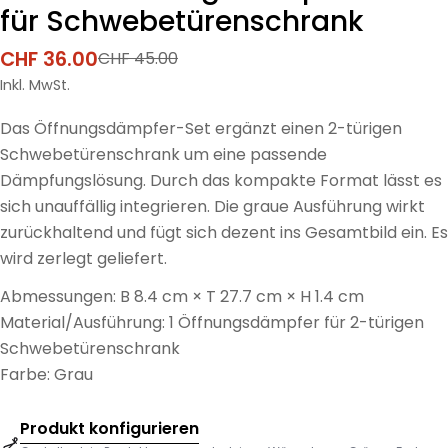
für Schwebetürenschrank
CHF 36.00
CHF 45.00
Verkaufspreis
Regulärer
Preis
Inkl. MwSt.
Das Öffnungsdämpfer-Set ergänzt einen 2-türigen
Schwebetürenschrank um eine passende
Dämpfungslösung. Durch das kompakte Format lässt es
sich unauffällig integrieren. Die graue Ausführung wirkt
zurückhaltend und fügt sich dezent ins Gesamtbild ein. Es
wird zerlegt geliefert.
Abmessungen: B 8.4 cm × T 27.7 cm × H 1.4 cm
Material/Ausführung: 1 Öffnungsdämpfer für 2-türigen
Schwebetürenschrank
Farbe: Grau
Produkt konfigurieren