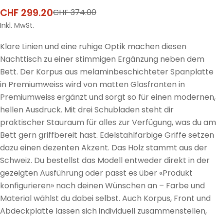
CHF 299.20
CHF 374.00
Verkaufspreis
Regulärer
Preis
Inkl. MwSt.
Klare Linien und eine ruhige Optik machen diesen
Nachttisch zu einer stimmigen Ergänzung neben dem
Bett. Der Korpus aus melaminbeschichteter Spanplatte
in Premiumweiss wird von matten Glasfronten in
Premiumweiss ergänzt und sorgt so für einen modernen,
hellen Ausdruck. Mit drei Schubladen steht dir
praktischer Stauraum für alles zur Verfügung, was du am
Bett gern griffbereit hast. Edelstahlfarbige Griffe setzen
dazu einen dezenten Akzent. Das Holz stammt aus der
Schweiz. Du bestellst das Modell entweder direkt in der
gezeigten Ausführung oder passt es über «Produkt
konfigurieren» nach deinen Wünschen an – Farbe und
Material wählst du dabei selbst. Auch Korpus, Front und
Abdeckplatte lassen sich individuell zusammenstellen,