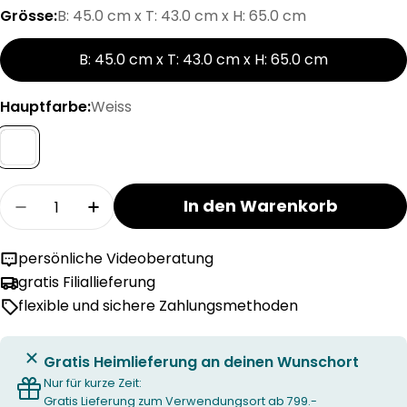
Grösse:
B: 45.0 cm x T: 43.0 cm x H: 65.0 cm
B: 45.0 cm x T: 43.0 cm x H: 65.0 cm
Hauptfarbe:
Weiss
Menge
In den Warenkorb
Menge für MODUL Nachttisch verringern
Menge für MODUL Nachttisch erhöhe
persönliche Videoberatung
gratis Filiallieferung
flexible und sichere Zahlungsmethoden
Gratis Heimlieferung an deinen Wunschort
Nur für kurze Zeit:
Gratis Lieferung zum Verwendungsort ab 799.-