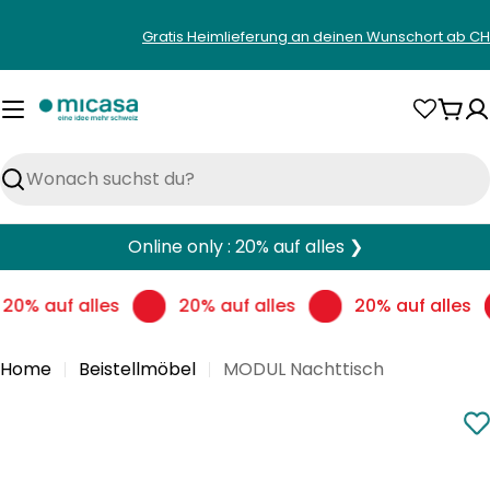
Zum
Gratis Heimlieferung an deinen Wunschort ab CH
Inhalt
springen
War
Suchen
Online only : 20% auf alles ❯
20% auf alles
20% auf alles
20% auf alles
Home
Beistellmöbel
MODUL Nachttisch