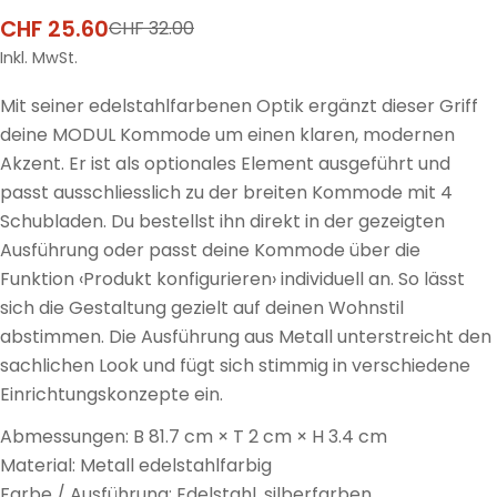
CHF 25.60
CHF 32.00
Verkaufspreis
Regulärer
Preis
Inkl. MwSt.
Mit seiner edelstahlfarbenen Optik ergänzt dieser Griff
deine MODUL Kommode um einen klaren, modernen
Akzent. Er ist als optionales Element ausgeführt und
passt ausschliesslich zu der breiten Kommode mit 4
Schubladen. Du bestellst ihn direkt in der gezeigten
Ausführung oder passt deine Kommode über die
Funktion ‹Produkt konfigurieren› individuell an. So lässt
sich die Gestaltung gezielt auf deinen Wohnstil
abstimmen. Die Ausführung aus Metall unterstreicht den
sachlichen Look und fügt sich stimmig in verschiedene
Einrichtungskonzepte ein.
Abmessungen: B 81.7 cm × T 2 cm × H 3.4 cm
Material: Metall edelstahlfarbig
Farbe / Ausführung: Edelstahl, silberfarben