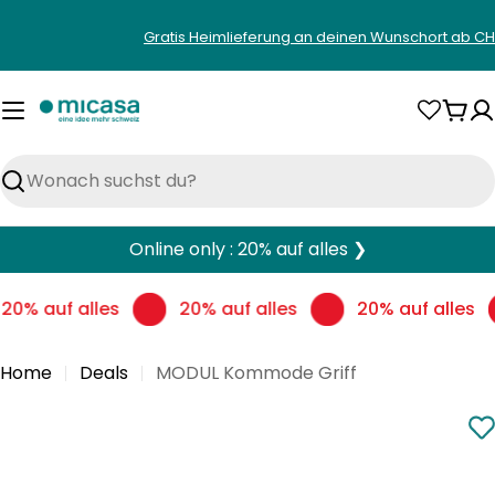
Zum
Gratis Heimlieferung an deinen Wunschort ab CH
Inhalt
springen
War
Suchen
Online only : 20% auf alles ❯
20% auf alles
20% auf alles
20% auf alles
Home
Deals
MODUL Kommode Griff