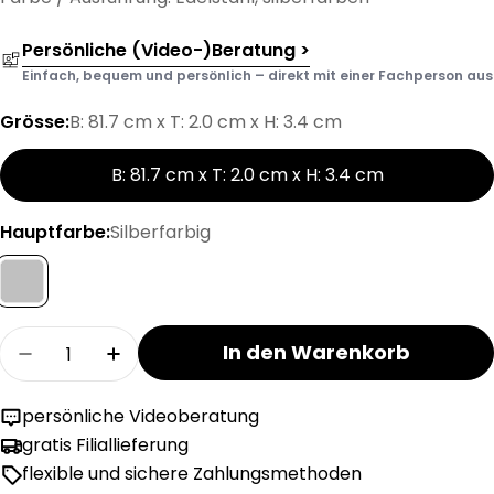
Persönliche (Video-)Beratung >
Einfach, bequem und persönlich – direkt mit einer Fachperson aus d
Grösse:
B: 81.7 cm x T: 2.0 cm x H: 3.4 cm
B: 81.7 cm x T: 2.0 cm x H: 3.4 cm
Hauptfarbe:
Silberfarbig
Menge
In den Warenkorb
Menge für MODUL Kommode Griff verringern
Menge für MODUL Kommode Griff erh
persönliche Videoberatung
gratis Filiallieferung
flexible und sichere Zahlungsmethoden