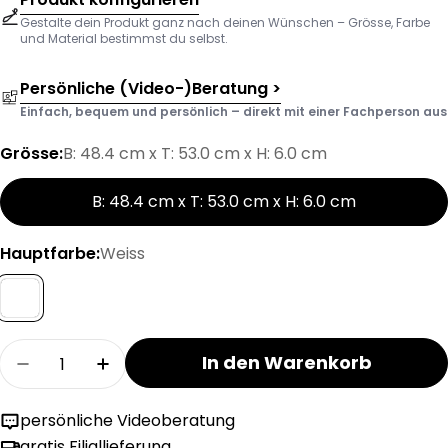
Gestalte dein Produkt ganz nach deinen Wünschen – Grösse, Farbe
und Material bestimmst du selbst.
Persönliche (Video-)Beratung >
Einfach, bequem und persönlich – direkt mit einer Fachperson aus d
Grösse:
B: 48.4 cm x T: 53.0 cm x H: 6.0 cm
B: 48.4 cm x T: 53.0 cm x H: 6.0 cm
Hauptfarbe:
Weiss
Menge
In den Warenkorb
Menge für MODUL Komfortablage verringern
Menge für MODUL Komfortablage er
persönliche Videoberatung
gratis Filiallieferung