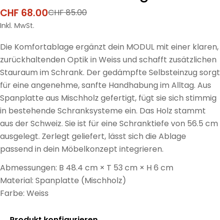
CHF 68.00
CHF 85.00
Verkaufspreis
Regulärer
Preis
Inkl. MwSt.
Die Komfortablage ergänzt dein MODUL mit einer klaren,
zurückhaltenden Optik in Weiss und schafft zusätzlichen
Stauraum im Schrank. Der gedämpfte Selbsteinzug sorgt
für eine angenehme, sanfte Handhabung im Alltag. Aus
Spanplatte aus Mischholz gefertigt, fügt sie sich stimmig
in bestehende Schranksysteme ein. Das Holz stammt
aus der Schweiz. Sie ist für eine Schranktiefe von 56.5 cm
ausgelegt. Zerlegt geliefert, lässt sich die Ablage
passend in dein Möbelkonzept integrieren.
Abmessungen: B 48.4 cm × T 53 cm × H 6 cm
Material: Spanplatte (Mischholz)
Farbe: Weiss
Produkt konfigurieren