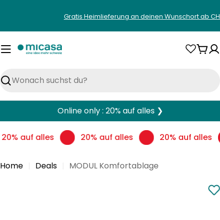
Zum
Gratis Heimlieferung an deinen Wunschort ab CH
Inhalt
springen
War
Suchen
Online only : 20% auf alles ❯
20% auf alles
20% auf alles
20% auf alles
Home
Deals
MODUL Komfortablage