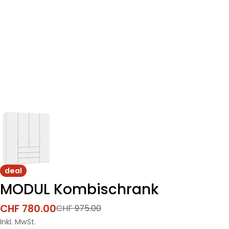
deal
MODUL Kombischrank
CHF 780.00
CHF 975.00
Verkaufspreis
Regulärer
Preis
Inkl. MwSt.