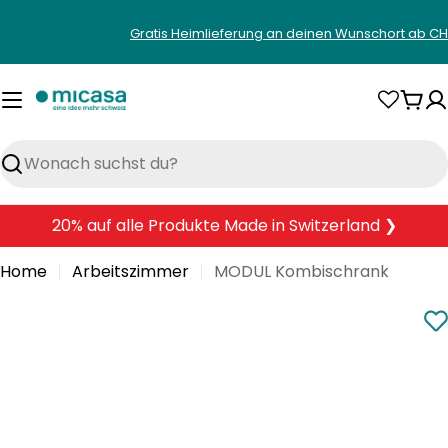
Zum
Gratis Heimlieferung an deinen Wunschort ab CH
Inhalt
springen
War
Suchen
20% auf alle Produkte Made in Switzerland ❯
Home
Arbeitszimmer
MODUL Kombischrank