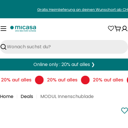
Zum
Gratis Heimlieferung an deinen Wunschort ab CH
Inhalt
springen
War
Suchen
Online only : 20% auf alles ❯
20% auf alles
20% auf alles
20% auf alles
Home
Deals
MODUL Innenschublade