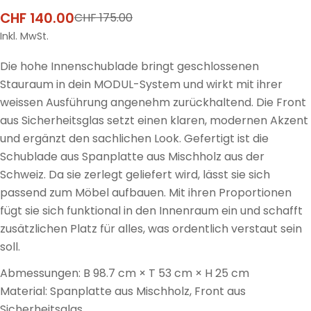
CHF 140.00
CHF 175.00
Verkaufspreis
Regulärer
Preis
Inkl. MwSt.
Die hohe Innenschublade bringt geschlossenen
Stauraum in dein MODUL-System und wirkt mit ihrer
weissen Ausführung angenehm zurückhaltend. Die Front
aus Sicherheitsglas setzt einen klaren, modernen Akzent
und ergänzt den sachlichen Look. Gefertigt ist die
Schublade aus Spanplatte aus Mischholz aus der
Schweiz. Da sie zerlegt geliefert wird, lässt sie sich
passend zum Möbel aufbauen. Mit ihren Proportionen
fügt sie sich funktional in den Innenraum ein und schafft
zusätzlichen Platz für alles, was ordentlich verstaut sein
soll.
Abmessungen: B 98.7 cm × T 53 cm × H 25 cm
Material: Spanplatte aus Mischholz, Front aus
Sicherheitsglas