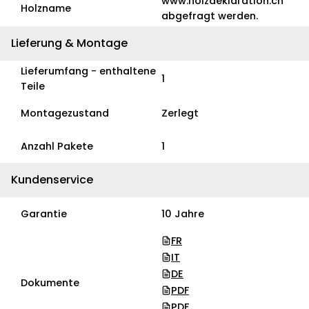
www.holzdeklaration.ch
Holzname
abgefragt werden.
Lieferung & Montage
Lieferumfang - enthaltene
1
Teile
Montagezustand
Zerlegt
Anzahl Pakete
1
Kundenservice
Garantie
10 Jahre
FR
IT
DE
Dokumente
PDF
PDF