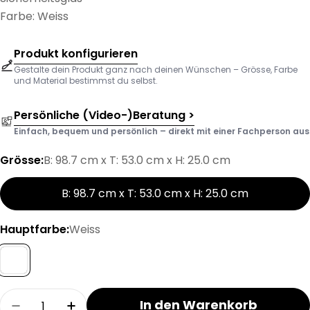
Farbe: Weiss
Produkt konfigurieren
Gestalte dein Produkt ganz nach deinen Wünschen – Grösse, Farbe
und Material bestimmst du selbst.
Persönliche (Video-)Beratung >
Einfach, bequem und persönlich – direkt mit einer Fachperson aus d
Grösse:
B: 98.7 cm x T: 53.0 cm x H: 25.0 cm
B: 98.7 cm x T: 53.0 cm x H: 25.0 cm
Hauptfarbe:
Weiss
Menge
In den Warenkorb