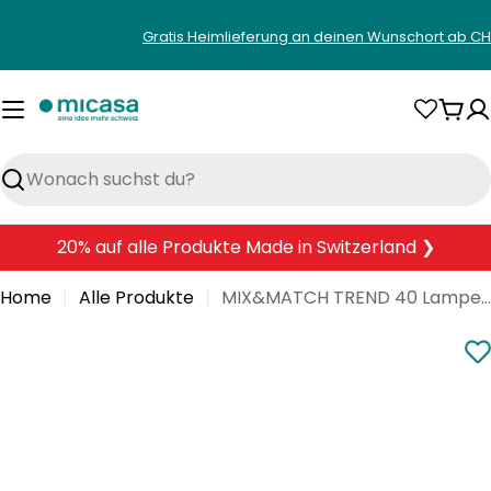
Zum
Gratis Heimlieferung an deinen Wunschort ab CH
Inhalt
springen
War
Suchen
20% auf alle Produkte Made in Switzerland ❯
Home
Alle Produkte
MIX&MATCH TREND 40 Lampenschirm