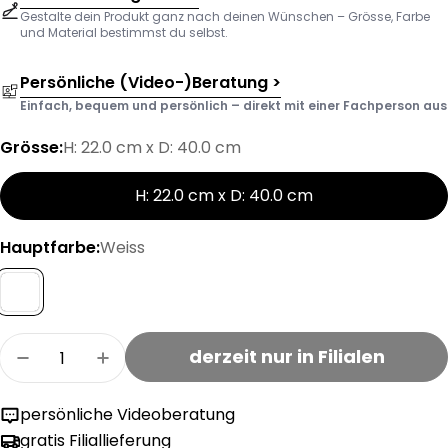
Gestalte dein Produkt ganz nach deinen Wünschen – Grösse, Farbe
und Material bestimmst du selbst.
Persönliche (Video-)Beratung >
Einfach, bequem und persönlich – direkt mit einer Fachperson aus d
Grösse:
H: 22.0 cm x D: 40.0 cm
H: 22.0 cm x D: 40.0 cm
Hauptfarbe:
Weiss
Menge
derzeit nur in Filialen
Menge für MIX&amp;MATCH TREND 40 Lampens
Menge für MIX&amp;MATCH TREND 40
persönliche Videoberatung
gratis Filiallieferung