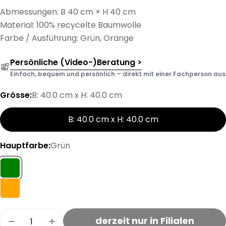
Abmessungen: B 40 cm × H 40 cm
Material: 100% recycelte Baumwolle
Farbe / Ausführung: Grün, Orange
Persönliche (Video-)Beratung >
Einfach, bequem und persönlich – direkt mit einer Fachperson aus d
Grösse:
B: 40.0 cm x H: 40.0 cm
B: 40.0 cm x H: 40.0 cm
Hauptfarbe:
Grün
Menge
derzeit nur in Filialen