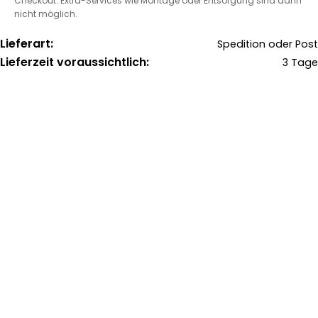
Checkout. Extra-Services wie Montage oder Entsorgung sind dann
nicht möglich.
Lieferart:
Spedition oder Post
Lieferzeit voraussichtlich:
3 Tage