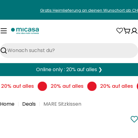
Zum
Gratis Heimlieferung an deinen Wunschort ab CH
Inhalt
springen
War
Suchen
Online only : 20% auf alles ❯
20% auf alles
20% auf alles
20% auf alles
Home
Deals
MARE Sitzkissen