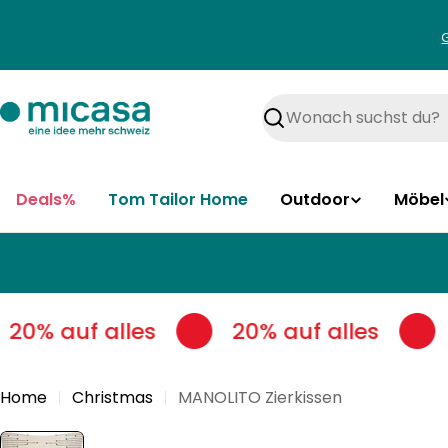
Zum
Inhalt
springen
Suchen
Deals%
Tom Tailor Home
Outdoor
Möbel
20% auf alles
20% auf alles
Home
Christmas
MANOLITO Zierkissen