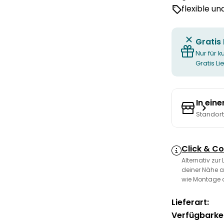
flexible u
Gratis
Nur für k
Gratis L
In ein
Standor
Click & Co
Alternativ zur
deiner Nähe a
wie Montage 
Lieferart:
Verfügbarkei