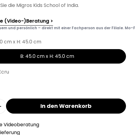
Sie die Migros Kids School of India.
he (Video-)Beratung >
em und persönlich – direkt mit einer Fachperson aus der Filiale. Mo–F
.0 cm x H: 45.0 cm
B: 45.0 cm x H: 45.0 cm
Ecru
In den Warenkorb
r MANOLITO Zierkissen verringern
Menge für MANOLITO Zierkissen erhöhen
he Videoberatung
llieferung