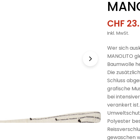
MANO
CHF 23
Verkau
Regulä
Inkl. MwSt.
Preis
Wer sich ausk
MANOLITO glei
Baumwolle he
Die zusätzl
Schluss abge
grafische Mu
bei intensive
verankert ist
Umweltschutz
Polyester bes
Reissverschl
gewaschen we