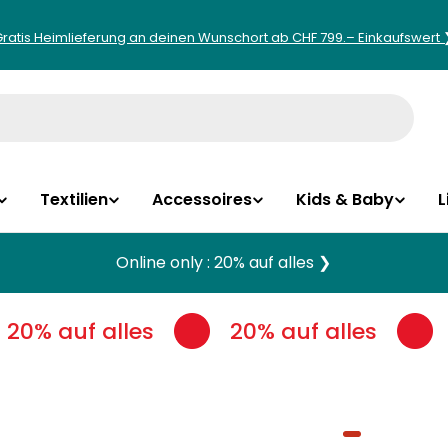
Gratis Heimlieferung an deinen Wunschort ab CHF 799.– Einkaufswert 
Textilien
Accessoires
Kids & Baby
L
Online only : 20% auf alles ❯
20% auf alles
20% auf alles