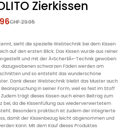
LITO Zierkissen
.96
fspreis
rer
CHF 29.95
ennt, sieht die spezielle Webtechnik bei dem Kissen
ch auf den ersten Blick. Das Kissen wurde aus reiner
rgestellt und mit der Â«ScherliÂ»-Technik gewoben:
ich dazugwobenen schwarzen Fäden werden am
schnitten und so entsteht das wunderschöne
ster. Dank dieser Webtechnik bleibt das Muster auch
r Beanspruchung in seiner Form, weil es fest im Stoff
. Zudem trägt dieses Kissen auch einen Beitrag zum
 bei, da die Kissenfüllung aus wiederverwertetem
teht. Besonders praktisch ist zudem der integrierte
uss, damit der Kissenbezug leicht abgenommen und
rden kann. Mit dem Kauf dieses Produktes