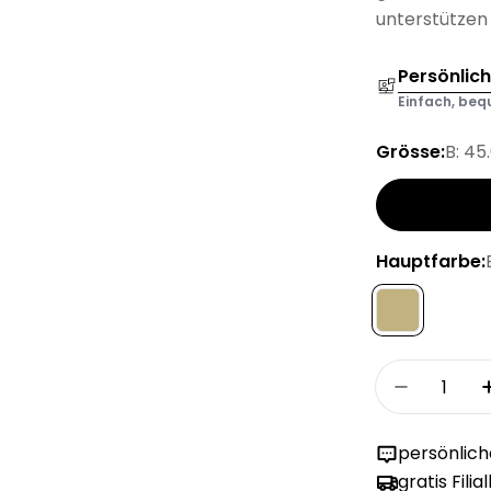
unterstützen 
Persönlic
Einfach, bequ
Grösse:
B: 45
Hauptfarbe:
Menge
Menge fü
persönlic
gratis Filia