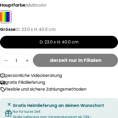
Hauptfarbe:
Multicolor
Grösse:
D: 23.0 x H: 40.0 cm
D: 23.0 x H: 40.0 cm
Menge
derzeit nur in Filialen
Menge für LUKAS Mobile verringern
Menge für LUKAS Mobile erhöhen
persönliche Videoberatung
gratis Filiallieferung
flexible und sichere Zahlungsmethoden
Gratis Heimlieferung an deinen Wunschort
Nur für kurze Zeit:
Gratis Lieferung zum Verwendungsort ab 799.-