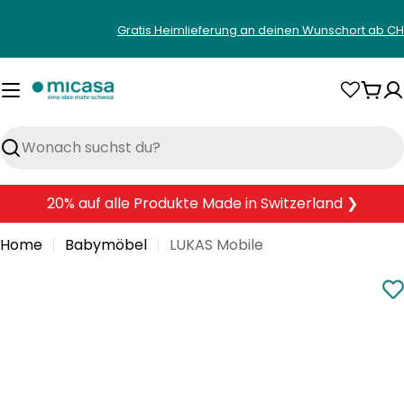
Zum
Gratis Heimlieferung an deinen Wunschort ab CH
Inhalt
springen
War
Suchen
20% auf alle Produkte Made in Switzerland ❯
Home
Babymöbel
LUKAS Mobile