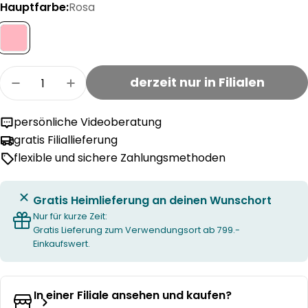
Hauptfarbe:
Rosa
Menge
derzeit nur in Filialen
Menge für LOU Zylinderkerzen verringern
Menge für LOU Zylinderkerzen erhöhe
persönliche Videoberatung
gratis Filiallieferung
flexible und sichere Zahlungsmethoden
Gratis Heimlieferung an deinen Wunschort
Nur für kurze Zeit:
Gratis Lieferung zum Verwendungsort ab 799.-
Einkaufswert.
In einer Filiale ansehen und kaufen?