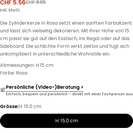
CHF 5.56
CHF 6.95
Verkaufspreis
Regulärer
Preis
Inkl. MwSt.
Die Zylinderkerze in Rosa setzt einen sanften Farbakzent
und lässt sich vielseitig dekorieren. Mit ihrer Höhe von 15
cm passt sie gut auf den Esstisch, ins Regal oder auf das
Sideboard. Die schlichte Form wirkt zeitlos und fügt sich
unkompliziert in unterschiedliche Wohnstile ein.
Abmessungen: H 15 cm
Farbe: Rosa
Persönliche (Video-)Beratung >
Einfach, bequem und persönlich – direkt mit einer Fachperson aus d
Grösse:
H: 15.0 cm
H: 15.0 cm