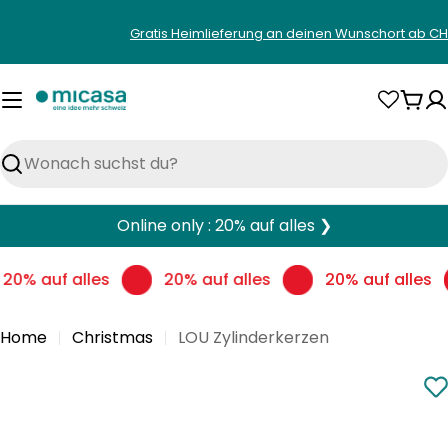
Zum
Gratis Heimlieferung an deinen Wunschort ab CH
Inhalt
springen
War
Suchen
Online only : 20% auf alles ❯
20% auf alles
20% auf alles
20% auf alles
Home
Christmas
LOU Zylinderkerzen