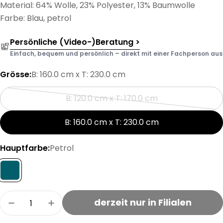
Material: 64% Wolle, 23% Polyester, 13% Baumwolle
Farbe: Blau, petrol
Persönliche (Video-)Beratung >
Einfach, bequem und persönlich – direkt mit einer Fachperson aus d
Grösse:
B: 160.0 cm x T: 230.0 cm
B: 120.0 cm x T: 170.0 cm
Variante
ausverkauft
B: 160.0 cm x T: 230.0 cm
oder
nicht
Hauptfarbe:
Petrol
verfügbar
Menge
derzeit nur in Filialen
Menge für LATOYA Teppich verringern
Menge für LATOYA Teppich erhöhen