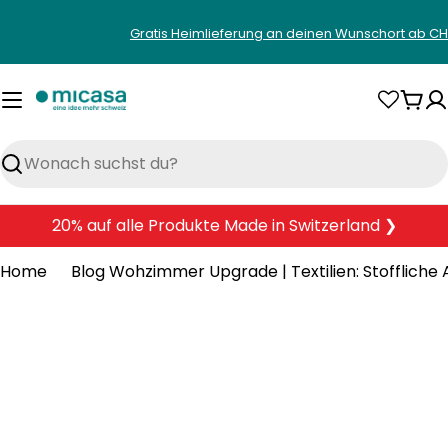
Zum
Gratis Heimlieferung an deinen Wunschort ab CH
Inhalt
springen
War
Suchen
20% auf alle Produkte Made in Switzerland ❯
Home
Blog Wohzimmer Upgrade | Textilien: Stoffliche