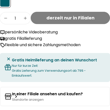
Menge
derzeit nur in Filialen
Menge für LARA Hänger verringern
Menge für LARA Hänger erhöhen
persönliche Videoberatung
gratis Filiallieferung
flexible und sichere Zahlungsmethoden
Gratis Heimlieferung an deinen Wunschort
Nur für kurze Zeit:
Gratis Lieferung zum Verwendungsort ab 799.-
Einkaufswert.
In einer Filiale ansehen und kaufen?
Standorte anzeigen