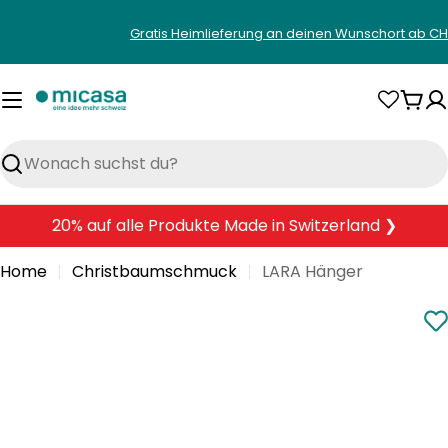
Zum
Gratis Heimlieferung an deinen Wunschort ab CH
Inhalt
springen
War
Suchen
20% auf alle Produkte Made in Switzerland ❯
Home
Christbaumschmuck
LARA Hänger