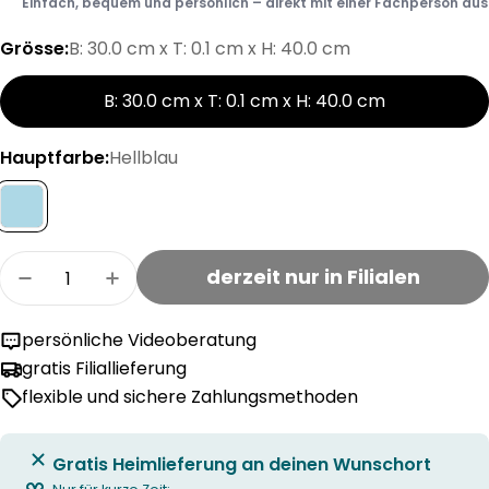
Einfach, bequem und persönlich – direkt mit einer Fachperson aus d
Grösse:
B: 30.0 cm x T: 0.1 cm x H: 40.0 cm
B: 30.0 cm x T: 0.1 cm x H: 40.0 cm
Hauptfarbe:
Hellblau
Menge
derzeit nur in Filialen
Menge für La Jonx FURKAPASS Poster verringe
Menge für La Jonx FURKAPASS Poster
persönliche Videoberatung
gratis Filiallieferung
flexible und sichere Zahlungsmethoden
Gratis Heimlieferung an deinen Wunschort