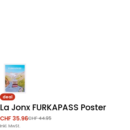
deal
La Jonx FURKAPASS Poster
CHF 35.96
CHF 44.95
Verkaufspreis
Regulärer
Preis
Inkl. MwSt.