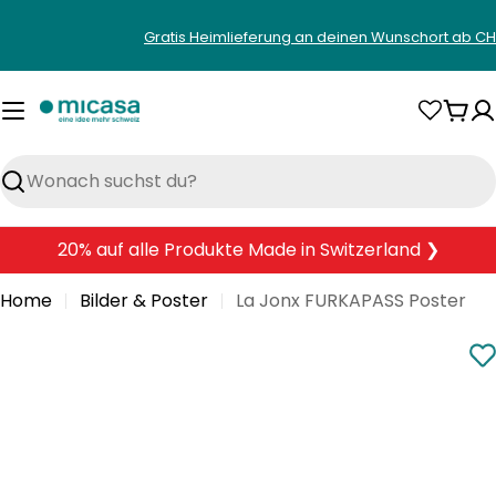
Zum
Gratis Heimlieferung an deinen Wunschort ab CH
Inhalt
springen
War
Suchen
20% auf alle Produkte Made in Switzerland ❯
Home
Bilder & Poster
La Jonx FURKAPASS Poster