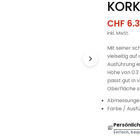
KORK
CHF 6.
Verkau
Regulä
Inkl. MwSt.
Preis
Mit seiner sc
vielseitig au
Ausführung ei
Höhe von 0.3 
passt gut in
Oberfläche st
Abmessungen
Farbe / Ausf
Persönlic
Einfach, bequ