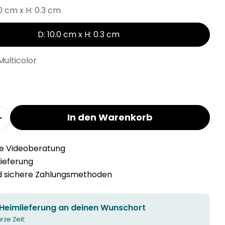
.0 cm x H: 0.3 cm
D: 10.0 cm x H: 0.3 cm
Multicolor
In den Warenkorb
r KORK Glasuntersetzer verringern
Menge für KORK Glasuntersetzer erhöhen
he Videoberatung
llieferung
nd sichere Zahlungsmethoden
 Heimlieferung an deinen Wunschort
urze Zeit: