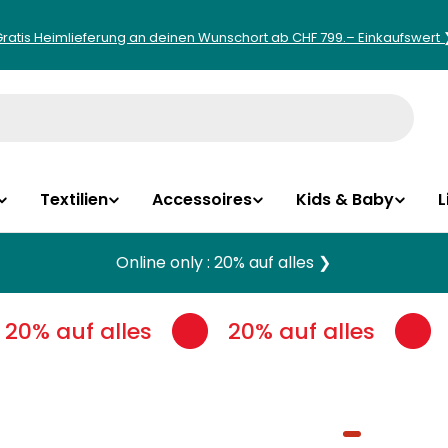
Gratis Heimlieferung an deinen Wunschort ab CHF 799.– Einkaufswert 
Textilien
Accessoires
Kids & Baby
L
Online only : 20% auf alles ❯
20% auf alles
20% auf alles