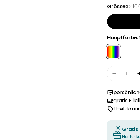
Grösse:
D: 10
Hauptfarbe:
Menge
Menge fü
persönlic
gratis Filia
flexible u
Gratis
Nur für k