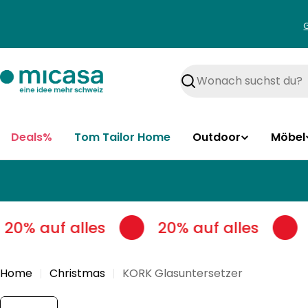
Zum
Inhalt
springen
Suchen
Deals%
Tom Tailor Home
Outdoor
Möbel
20% auf alles
20% auf alles
Home
Christmas
KORK Glasuntersetzer