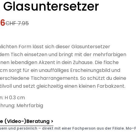
 Glasuntersetzer
36
fspreis
rer
CHF 7.95
hlichten Form lässt sich dieser Glasuntersetzer
f dem Tisch einsetzen und bringt mit der mehrfarbigen
nen lebendigen Akzent in dein Zuhause. Die flache
cm sorgt für ein unauffälliges Erscheinungsbild und
 verschiedene Tischarrangements. So schützt du deine
ilvoll und setzt gleichzeitig einen kleinen Farbakzent.
: H 0.3 cm
ührung: Mehrfarbig
he (Video-)Beratung >
em und persönlich – direkt mit einer Fachperson aus der Filiale. Mo–F