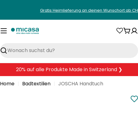
Zum
Gratis Heimlieferung an deinen Wunschort ab CH
Inhalt
springen
War
Suchen
20% auf alle Produkte Made in Switzerland ❯
Home
Badtextilien
JOSCHA Handtuch